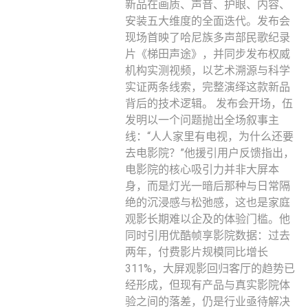
新品在画质、声音、护眼、内容、
安装五大维度的全面迭代。发布会
现场首映了哈尼族多声部民歌纪录
片《梯田声途》，并同步发布权威
机构实测视频，以艺术溯源与科学
实证两条线索，完整演绎这款新品
背后的技术逻辑。 发布会开场，伍
发明以一个问题抛出全场叙事主
线：“人人家里有电视，为什么还要
去电影院？”他援引用户反馈指出，
电影院的核心吸引力并非大屏本
身，而是灯光一暗后那种与日常隔
绝的沉浸感与松弛感，这也是家庭
观影长期难以企及的体验门槛。他
同时引用优酷帧享影院数据：过去
两年，付费影片规模同比增长
311%，大屏观影回归客厅的趋势已
经形成，但现有产品与真实影院体
验之间的落差，仍是行业亟待解决