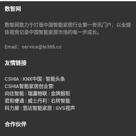
数智网
数智网致力于打造中国智能家居行业第一资讯门户，以全媒
体视角记录中国智能家居市场的每一步成长。
Email：service@le365.cc
友情链接
CSHIA
|
KNX中国
|
智能头条
CSHIA智能家居
创业营
|
向往智能
|
瑞瀛物联
|
金牌厨柜
君和睿通
|
威士丹利
|
右转智能
科力屋
|
悠达智能家居
|
GVS视声
合作伙伴