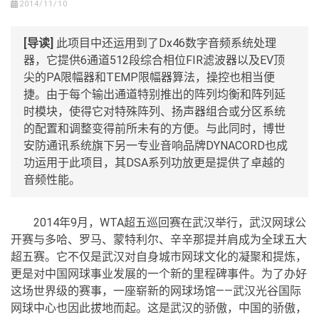
2014/11/10
[导读]
此项目中还运用到了Dx46数字音频系统处理
器，它提供6通道512段综合相位FIR滤波器以及EV顶
尖的PA限幅器和TEMP限幅器算法，操控也相当便
捷。由于每个输出通道特别推出的阵列均衡和阵列延
时模块，使得它对特殊阵列、扬声器组合或分区系统
的配置和调整变得前所未有的方便。与此同时，博世
安防通讯系统旗下另一专业音响品牌DYNACORD也成
功运用于此项目，其DSA系列功放更是提供了卓越的
音频性能。
2014年9月，WTA超五巡回赛在武汉举行，武汉网球公
开赛与多哈、罗马、蒙特利尔、辛辛那提并肩成为全球五大
超五赛。它不仅是武汉对自身城市网球文化的凝聚和提炼，
更是对中国网球事业发展的一个新的里程碑事件。为了办好
这场世界级的赛事，一座崭新的网球场馆——武汉光谷国际
网球中心也因此拔地而起。这是武汉的骄傲，中国的骄傲，