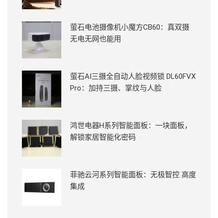
萤石电池摄像机小魔方CB60：真双摄
无电无网也能用
萤石AI三摄全自动人脸视频锁 DL60FVX
Pro：加持三摄、掌纹与人脸
鸿世电器H系列智能面板：一块面板，
解锁家居智能化密码
菲驰云河系列智能面板：无极智控 高度
集成