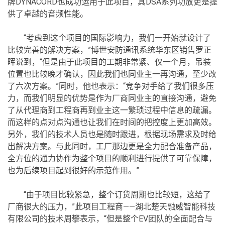
牌DYNACORD也成功运用于此项目，其DSA系列功放更是提
供了卓越的音频性能。
“考虑到这个项目的国际影响力，我们一开始就设计了
比较完善的解决方案，”博世安防通讯系统华东区销售罗正
晖说到，“但是由于此项目的工期非常紧、仅一个月，吊装
位置也比较晚才确认，因此我们也同业主一再沟通，至少改
了六次方案。”同时，他也表示：“竞争对手给了我们很多压
力，而我们明显的优势是作为厂商同业主的直接沟通，避免
了从代理商到工程商再到业主这一繁琐过程中信息的疏漏。
而这样的点对点沟通也让我们在时间的把控度上更加高效。
另外，我们的技术人员也是随时跟进，根据现场需求及时给
出解决方案。与此同时，工厂那边更是全力配合准备产品，
全方位的通力协作为整个项目的顺利进行提供了可靠保障，
也为后续项目起到很好的示范作用。”
“由于项目比较紧急，整个订货周期也比较短，这给了
厂商很大的压力，”此项目工程商——湖北楚天融威智能科技
有限公司的技术周攀表示，“但是整个EV团队的全面配合与