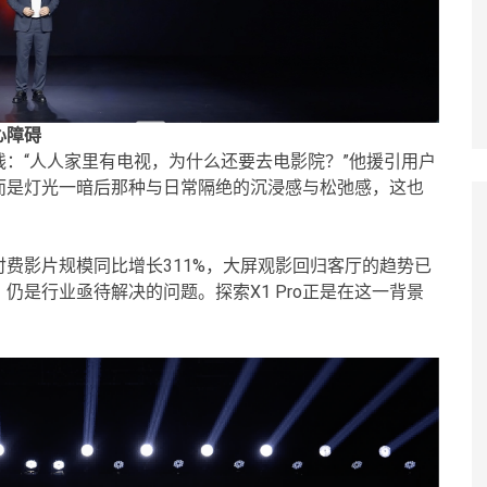
心障碍
：“人人家里有电视，为什么还要去电影院？”他援引用户
而是灯光一暗后那种与日常隔绝的沉浸感与松弛感，这也
费影片规模同比增长311%，大屏观影回归客厅的趋势已
是行业亟待解决的问题。探索X1 Pro正是在这一背景