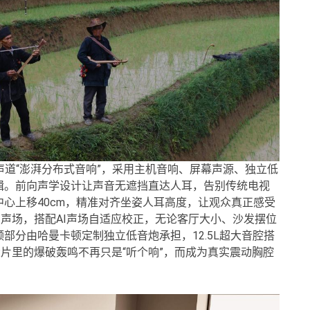
2声道“澎湃分布式音响”，采用主机音响、屏幕声源、独立低
辑。前向声学设计让声音无遮挡直达人耳，告别传统电视
心上移40cm，精准对齐坐姿人耳高度，让观众真正感受
空声场，搭配AI声场自适应校正，无论客厅大小、沙发摆位
部分由哈曼卡顿定制独立低音炮承担，12.5L超大音腔搭
—大片里的爆破轰鸣不再只是“听个响”，而成为真实震动胸腔