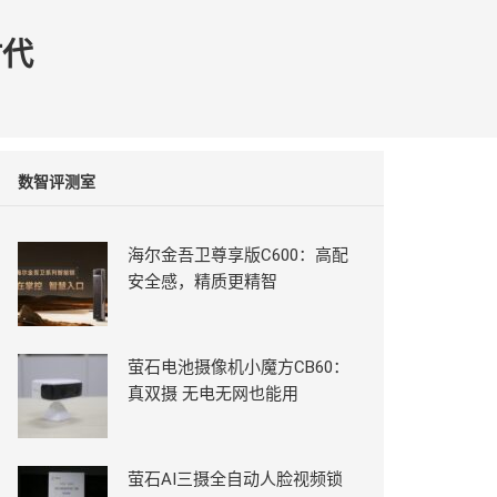
时代
数智评测室
海尔金吾卫尊享版C600：高配
安全感，精质更精智
萤石电池摄像机小魔方CB60：
真双摄 无电无网也能用
萤石AI三摄全自动人脸视频锁