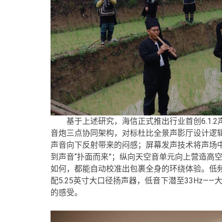
基于上述研究，海信正式推出行业首创6.1.
音炮三点协同架构，对标杜比全景声影厅设计逻
声音向下反射带来的闷感；屏幕发声技术将声场中
到声音“扑面而来”；纵向天空音单元向上营造高
如何，都能自动校准出包裹全身的环绕体验。低频
配5.25英寸大口径扬声器，低音下潜至33Hz—
的感受。