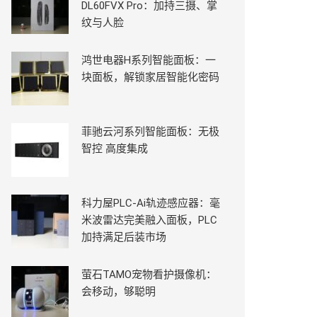
DL60FVX Pro：加持三摄、掌
纹与人脸
鸿世电器H系列智能面板：一
块面板，解锁家居智能化密码
菲驰云河系列智能面板：无极
智控 高度集成
科力屋PLC-Ai轨迹感应器：毫
米波雷达完美融入面板，PLC
加持满足后装市场
萤石TAMO宠物看护摄像机：
会移动，够聪明