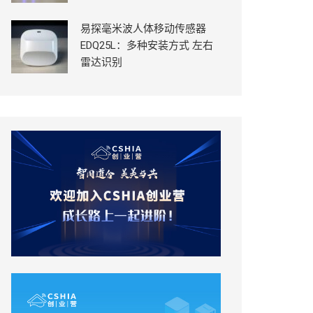
易探毫米波人体移动传感器
EDQ25L：多种安装方式 左右
雷达识别