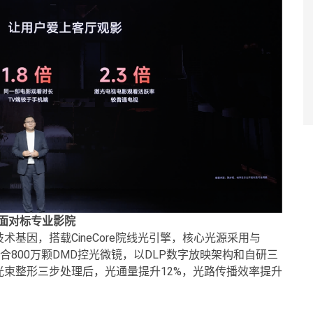
全面对标专业影院
术基因，搭载CineCore院线光引擎，核心光源采用与
配合800万颗DMD控光微镜，以DLP数字放映架构和自研三
束整形三步处理后，光通量提升12%，光路传播效率提升