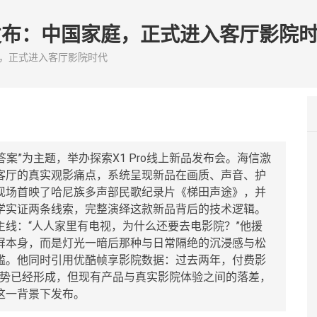
O发布：中国家庭，正式进入客厅影院
庭，正式进入客厅影院时代
答案”为主题，举办探索X1 Pro线上新品发布会。海信激
客厅的真实观影痛点，系统呈现新品在画质、声音、护
现场首映了哈尼族多声部民歌纪录片《梯田声途》，并
学实证两条线索，完整演绎这款新品背后的技术逻辑。
线：“人人家里有电视，为什么还要去电影院？”他援
屏本身，而是灯光一暗后那种与日常隔绝的沉浸感与松
槛。他同时引用优酷帧享影院数据：过去两年，付费影
趋势已经形成，但现有产品与真实影院体验之间的落差，
在这一背景下发布。