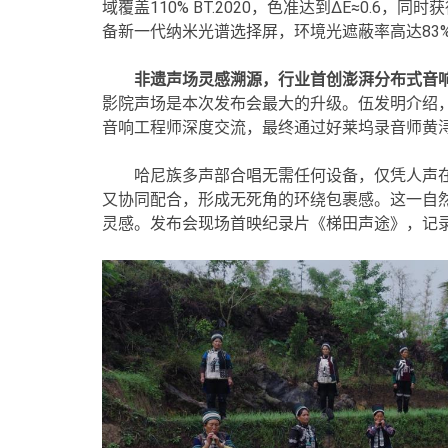
域覆盖110% BT.2020，色准达到ΔE≈0.6，同时获得
备新一代纳米光谱选择屏，环境光遮蔽率高达83
非遗声场灵感溯源，行业首创澎湃分布式音
影院声场是本次发布会最大的升级。伍发明介绍，声
音响工程师深度交流，最终通过好莱坞录音师黄
哈尼族多声部合唱无需任何设备，仅凭人声
又协同配合，形成无死角的环绕包裹感。这一自然声
灵感。发布会现场首映纪录片《梯田声途》，记