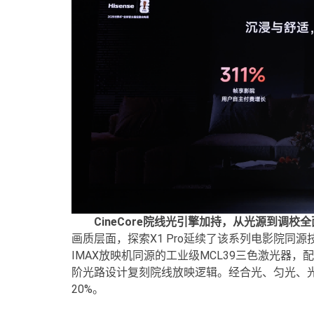
CineCore院线光引擎加持，从光源到调校
画质层面，探索X1 Pro延续了该系列电影院同源技
IMAX放映机同源的工业级MCL39三色激光器，
阶光路设计复刻院线放映逻辑。经合光、匀光、光
20%。