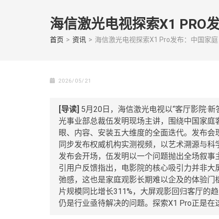
Skip
to
海信激光电视探索X1 PR
content
(Press
首页
>
资讯
>
海信激光电视探索X1 Pro发布：中国家
enter)
2026/05/21
[导读]
5月20日，海信激光电视以“客厅影院·新
光事业部总裁伍发明现场主讲，围绕中国家庭
眼、内容、安装五大维度的全面迭代。发布会
同步发布权威机构实测视频，以艺术溯源与科
发布会开场，伍发明以一个问题抛出全场叙事主
引用户反馈指出，电影院的核心吸引力并非大
弛感，这也是家庭观影长期难以企及的体验门
片规模同比增长311%，大屏观影回归客厅的
仍是行业亟待解决的问题。探索X1 Pro正是