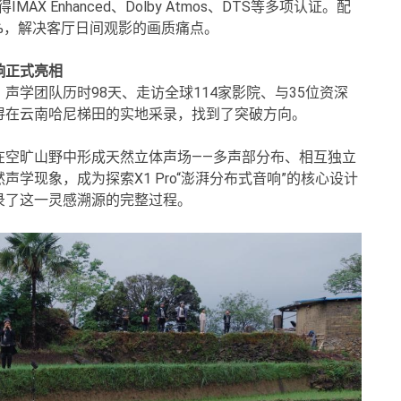
IMAX Enhanced、Dolby Atmos、DTS等多项认证。配
%，解决客厅日间观影的画质痛点。
响正式亮相
学团队历时98天、走访全球114家影院、与35位资深
浔在云南哈尼梯田的实地采录，找到了突破方向。
在空旷山野中形成天然立体声场——多声部分布、相互独立
学现象，成为探索X1 Pro“澎湃分布式音响”的核心设计
录了这一灵感溯源的完整过程。