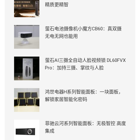
精质更精智
萤石电池摄像机小魔方CB60：真双摄
无电无网也能用
萤石AI三摄全自动人脸视频锁 DL60FVX
Pro：加持三摄、掌纹与人脸
鸿世电器H系列智能面板：一块面板，
解锁家居智能化密码
菲驰云河系列智能面板：无极智控 高度
集成