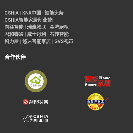
CSHIA
|
KNX中国
|
智能头条
CSHIA智能家居
创业营
|
向往智能
|
瑞瀛物联
|
金牌厨柜
君和睿通
|
威士丹利
|
右转智能
科力屋
|
悠达智能家居
|
GVS视声
合作伙伴