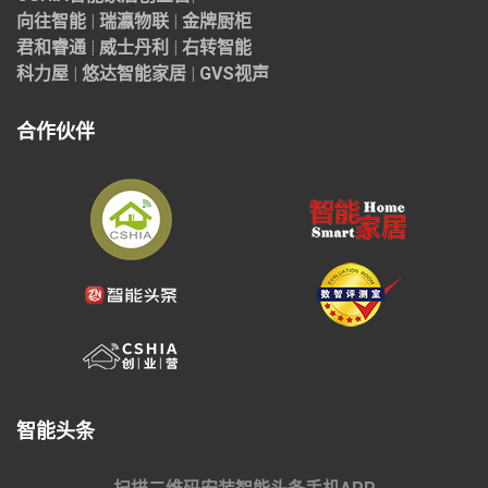
向往智能
|
瑞瀛物联
|
金牌厨柜
君和睿通
|
威士丹利
|
右转智能
科力屋
|
悠达智能家居
|
GVS视声
合作伙伴
智能头条