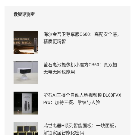
数智评测室
海尔金吾卫尊享版C600：高配安全感，
精质更精智
萤石电池摄像机小魔方CB60：真双摄
无电无网也能用
萤石AI三摄全自动人脸视频锁 DL60FVX
Pro：加持三摄、掌纹与人脸
鸿世电器H系列智能面板：一块面板，
解锁家居智能化密码