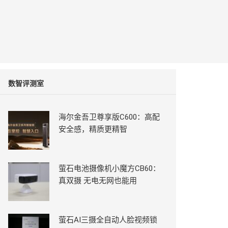
数智评测室
海尔金吾卫尊享版C600：高配
安全感，精质更精智
萤石电池摄像机小魔方CB60：
真双摄 无电无网也能用
萤石AI三摄全自动人脸视频锁