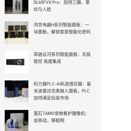
DL60FVX Pro：加持三摄、掌
纹与人脸
鸿世电器H系列智能面板：一
块面板，解锁家居智能化密码
菲驰云河系列智能面板：无极
智控 高度集成
科力屋PLC-Ai轨迹感应器：毫
米波雷达完美融入面板，PLC
加持满足后装市场
萤石TAMO宠物看护摄像机：
会移动，够聪明