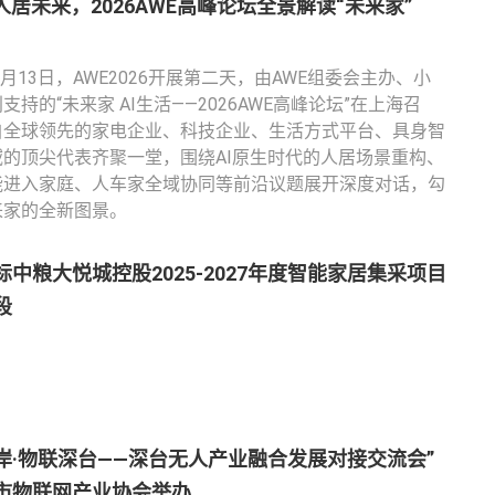
人居未来，2026AWE高峰论坛全景解读“未来家”
年3月13日，AWE2026开展第二天，由AWE组委会主办、小
支持的“未来家 AI生活——2026AWE高峰论坛”在上海召
自全球领先的家电企业、科技企业、生活方式平台、具身智
域的顶尖代表齐聚一堂，围绕AI原生时代的人居场景重构、
能进入家庭、人车家全域协同等前沿议题展开深度对话，勾
来家的全新图景。
标中粮大悦城控股2025-2027年度智能家居集采项目
段
岸·物联深台——深台无人产业融合发展对接交流会”
市物联网产业协会举办