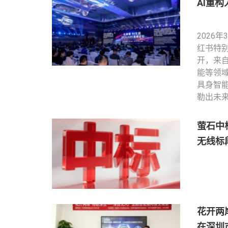
AI重构
2026
红书特别
开，来
能等领
具身智
勒出未
萤石中
无线标
花开两
在深圳