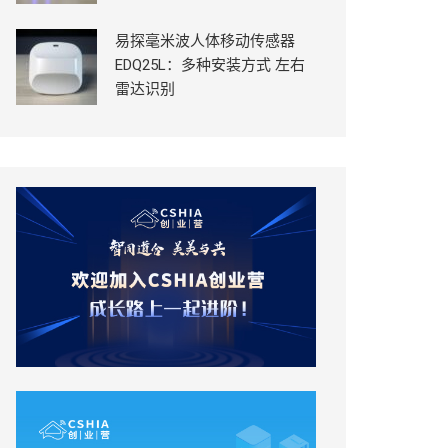
易探毫米波人体移动传感器
EDQ25L：多种安装方式 左右
雷达识别