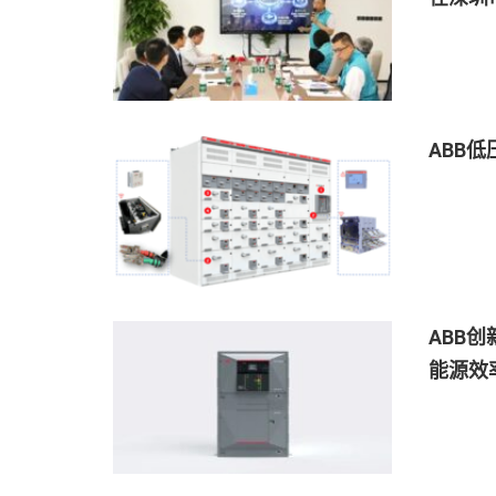
ABB
ABB创
能源效