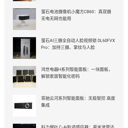
萤石电池摄像机小魔方CB60：真双摄
无电无网也能用
萤石AI三摄全自动人脸视频锁 DL60FVX
Pro：加持三摄、掌纹与人脸
鸿世电器H系列智能面板：一块面板，
解锁家居智能化密码
菲驰云河系列智能面板：无极智控 高度
集成
科力屋PLC-Ai轨迹感应器：毫米波雷达