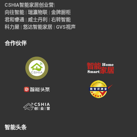
CSHIA智能家居
创业营
|
向往智能
|
瑞瀛物联
|
金牌厨柜
君和睿通
|
威士丹利
|
右转智能
科力屋
|
悠达智能家居
|
GVS视声
合作伙伴
智能头条