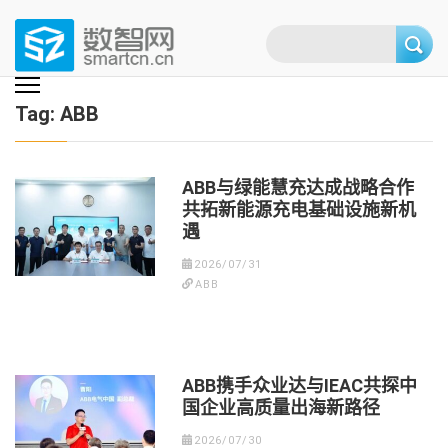
Skip
to
content
(Press
数智网
智能家居第一资讯门户 | 智能家居系统，智能家居产品，智能家居解决方
案，智能家居技术应用，智能家居行业观点，智能家居项目案例
enter)
Tag:
ABB
ABB与绿能慧充达成战略合作
共拓新能源充电基础设施新机
遇
2026/07/31
ABB
ABB携手众业达与IEAC共探中
国企业高质量出海新路径
2026/07/30