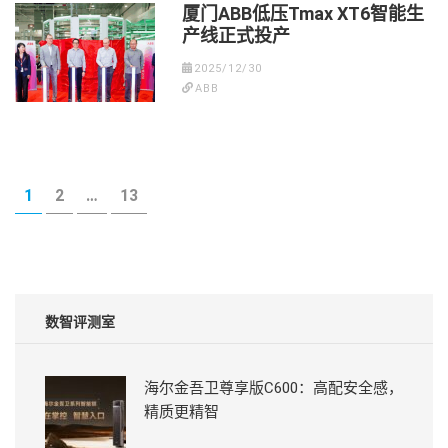
厦门ABB低压Tmax XT6智能生
产线正式投产
2025/12/30
ABB
Posts
PAGE
PAGE
PAGE
1
2
…
13
pagination
数智评测室
海尔金吾卫尊享版C600：高配安全感，
精质更精智