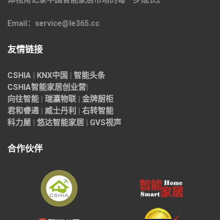
Email：service@le365.cc
友情链接
CSHIA
|
KNX中国
|
智能头条
CSHIA智能家居
创业营
|
向往智能
|
瑞瀛物联
|
金牌厨柜
君和睿通
|
威士丹利
|
右转智能
科力屋
|
悠达智能家居
|
GVS视声
合作伙伴