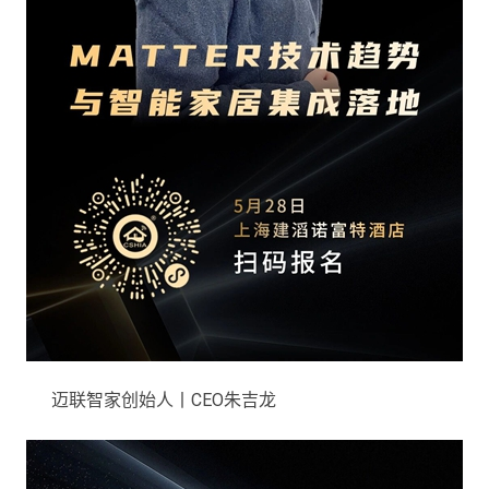
迈联智家创始人丨CEO朱吉龙