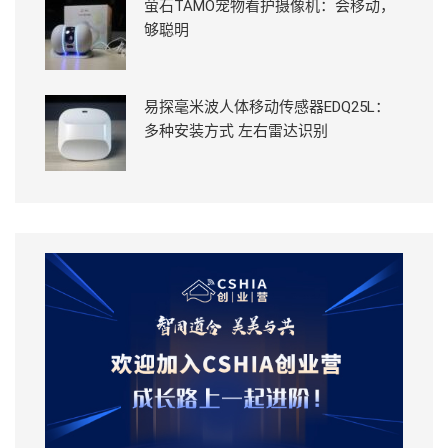
萤石TAMO宠物看护摄像机：会移动，
够聪明
易探毫米波人体移动传感器EDQ25L：
多种安装方式 左右雷达识别