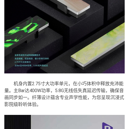
机身内置2.75寸大功率单元，在小巧体积中释放充沛能
量。主Bar达400W功率，5.8G无线低失真延迟传输，确保音
画同步如一。纤薄设计蕴含专业声学性能，为您呈现沉浸式
影院级聆听体验。