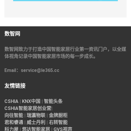
数智网
数智网致力于打造中国智能家居行业第一资讯门户，以全媒
体视角记录中国智能家居市场的每一步成长。
Email：service@le365.cc
友情链接
CSHIA
|
KNX中国
|
智能头条
CSHIA智能家居
创业营
|
向往智能
|
瑞瀛物联
|
金牌厨柜
君和睿通
|
威士丹利
|
右转智能
科力屋
|
悠达智能家居
|
GVS视声