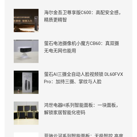
海尔金吾卫尊享版C600：高配安全感，
精质更精智
萤石电池摄像机小魔方CB60：真双摄
无电无网也能用
萤石AI三摄全自动人脸视频锁 DL60FVX
Pro：加持三摄、掌纹与人脸
鸿世电器H系列智能面板：一块面板，
解锁家居智能化密码
菲驰云河系列智能面板：无极智控 高度