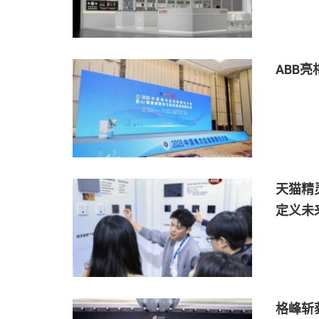
ABB
天猫精
定义未
格峰斩