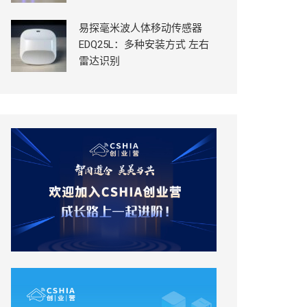
易探毫米波人体移动传感器
EDQ25L：多种安装方式 左右
雷达识别