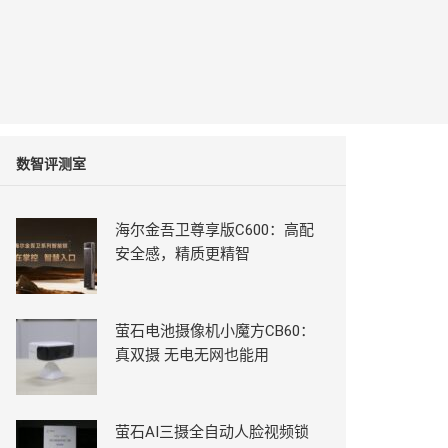
数智评测室
海尔金吾卫尊享版C600：高配
安全感，精质更精智
萤石电池摄像机小魔方CB60：
真双摄 无电无网也能用
萤石AI三摄全自动人脸视频锁