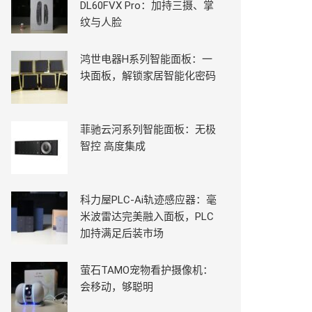
DL60FVX Pro：加持三摄、掌
纹与人脸
鸿世电器H系列智能面板：一
块面板，解锁家居智能化密码
菲驰云河系列智能面板：无极
智控 高度集成
科力屋PLC-Ai轨迹感应器：毫
米波雷达完美融入面板，PLC
加持满足后装市场
萤石TAMO宠物看护摄像机：
会移动，够聪明