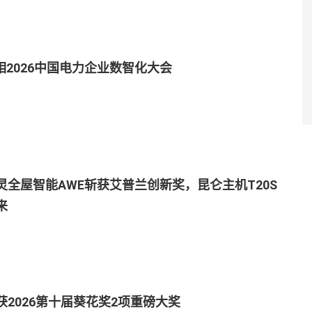
亮相2026中国电力企业数智化大会
灵全屋智能AWE斩获艾普兰创新奖，昆仑主机T20S
来
获2026第十届葵花奖2项重磅大奖