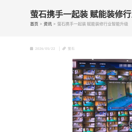
Skip
to
萤石携手一起装 赋能装修
content
(Press
首页
>
资讯
>
萤石携手一起装 赋能装修行业智能升级
enter)
2026/05/22
萤石