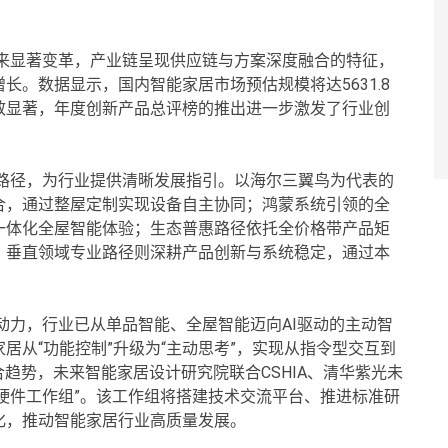
迎来显著变革，产业链呈现供应链与方案深度融合的特征，
。数据显示，国内智能家居市场预估规模将达5631.8
效显著，年度创新产品总评榜的推出进一步激发了行业创
展路径，为行业提供清晰发展指引。以海尔三翼鸟为代表的
合，通过整屋定制实现设备自主协同；鸿蒙系统引领的全
一体化全屋智能体验；生态普惠路径依托全价格带产品矩
；垂直领域专业路径则深耕产品创新与系统稳定，通过本
驱动力，行业已从单品智能、全屋智能迈向AI驱动的主动智
居从“功能控制”升级为“主动思考”，实现从指令型交互到
趋势，未来智能家居设计研究院联合CSHIA、清华紫光未
能硬件工作组”。该工作组将搭建技术交流平台、推进标准研
化，推动智能家居行业高质量发展。