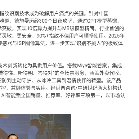
ger指纹识别技术成为破解用户痛点的关键。针对中国
难题，德施曼历经300个日夜攻坚，通过GPT模型蒸馏、
术突破，实现10倍算力提升与MB级模型精简。行业首创的
灵敏、更安全，90%+指纹不佳用户可顺畅使用。2025年
曲面传感器与ISP图像算法，进一步实现“识别不挑人”的极致体
技术创新转化为具象用户价值。搭载Miya智能管家，集成
“看得懂、听得明、答得对”的全场景服务，涵盖外卖代收、
安防到主动守护、从冰冷工具到温情伙伴的转型。该产品
监控，兼顾体验与实用。经尚普咨询/中研世纪两大机构认
、AI智能锁全国销量、推荐率、好评率三项第一，以市场认
。