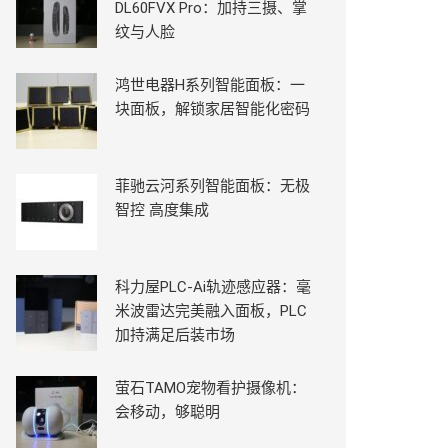
DL60FVX Pro：加持三摄、掌
纹与人脸
鸿世电器H系列智能面板：一
块面板，解锁家居智能化密码
菲驰云河系列智能面板：无极
智控 高度集成
科力屋PLC-Ai轨迹感应器：毫
米波雷达完美融入面板，PLC
加持满足后装市场
萤石TAMO宠物看护摄像机：
会移动，够聪明