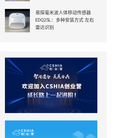
易探毫米波人体移动传感器
EDQ25L：多种安装方式 左右
雷达识别