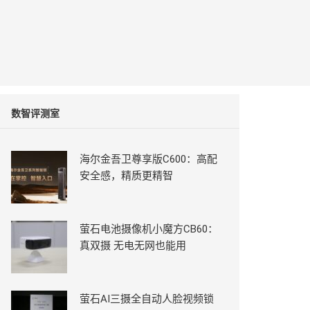
数智评测室
海尔金吾卫尊享版C600：高配
安全感，精质更精智
萤石电池摄像机小魔方CB60：
真双摄 无电无网也能用
萤石AI三摄全自动人脸视频锁