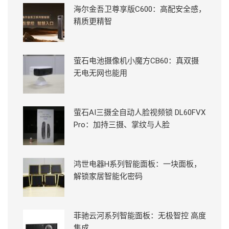
海尔金吾卫尊享版C600：高配安全感，
精质更精智
萤石电池摄像机小魔方CB60：真双摄
无电无网也能用
萤石AI三摄全自动人脸视频锁 DL60FVX
Pro：加持三摄、掌纹与人脸
鸿世电器H系列智能面板：一块面板，
解锁家居智能化密码
菲驰云河系列智能面板：无极智控 高度
集成