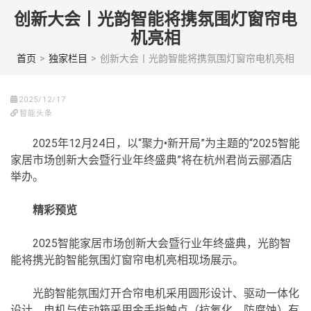
Skip
创新大会丨光韵智能将携氛围灯窗帘电
to
机亮相
content
(Press
首页
>
独家栏目
>
创新大会丨光韵智能将携氛围灯窗帘电机亮相
enter)
2025/12/17
智能头条
2025年12月24日，以“聚力•新开局”为主题的“2025智能
家居市场创新大会暨行业年终盛典”将在杭州君尚云郦酒店
举办。
精彩预览
2025智能家居市场创新大会暨行业年终盛典，光韵智
能将携光韵智能氛围灯窗帘电机亮相现场展示。
光韵智能氛围灯开合帘电机采用圆形设计、驱动一体化
设计、电机与传动箱采用金手指触点（抗氧化、防腐蚀）有