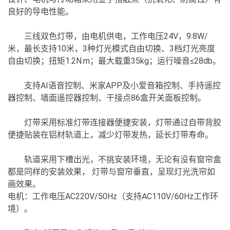
良好的导电性能。
三线双色灯带，由电机供电，工作电压24V，9.8W/
米，最长支持10米，3种灯光模式自由切换、3档灯光亮度
自由切换；扭矩1.2N.m；最大载重35kg；运行噪音≤28db。
支持AI语音控制、米家APP及小爱音箱控制、手持遥控
器控制、墙面遥控器控制、干接点86盒开关面板控制。
灯带采用标准灯带连接器便捷安装，灯带通过自带背胶
便捷贴装在铝材轨道上，减少灯带发热，延长灯带寿命。
轨道采用下槽出光，不挑安装环境，无论有没有窗帘盒
都是同样的安装效果， 灯带与窗帘垂直，呈现灯光洗帘如
画效果。
电机：工作电压AC220V/50Hz（支持AC110V/60Hz工作环
境）。