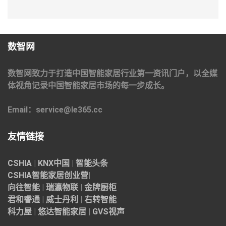
数智网
数智网致力于打造中国智能家居行业第一资讯门户，以全媒
体视角记录中国智能家居市场的每一步成长。
Email：service@le365.cc
友情链接
CSHIA
|
KNX中国
|
智能头条
CSHIA智能家居
创业营
|
向往智能
|
瑞瀛物联
|
金牌厨柜
君和睿通
|
威士丹利
|
右转智能
科力屋
|
悠达智能家居
|
GVS视声