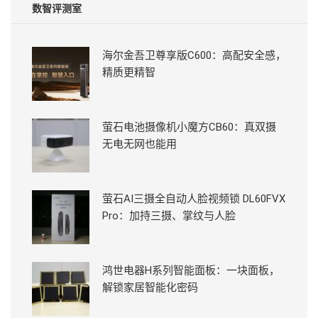
数智评测室
海尔金吾卫尊享版C600：高配安全感，
精质更精智
萤石电池摄像机小魔方CB60：真双摄
无电无网也能用
萤石AI三摄全自动人脸视频锁 DL60FVX
Pro：加持三摄、掌纹与人脸
鸿世电器H系列智能面板：一块面板，
解锁家居智能化密码