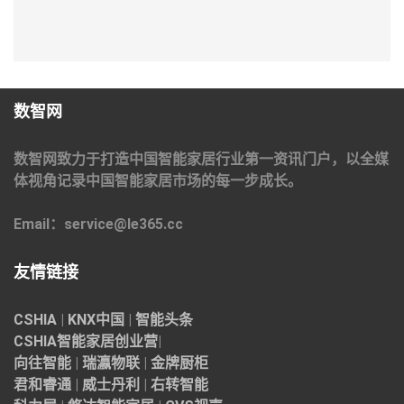
数智网
数智网致力于打造中国智能家居行业第一资讯门户，以全媒
体视角记录中国智能家居市场的每一步成长。
Email：service@le365.cc
友情链接
CSHIA
|
KNX中国
|
智能头条
CSHIA智能家居
创业营
|
向往智能
|
瑞瀛物联
|
金牌厨柜
君和睿通
|
威士丹利
|
右转智能