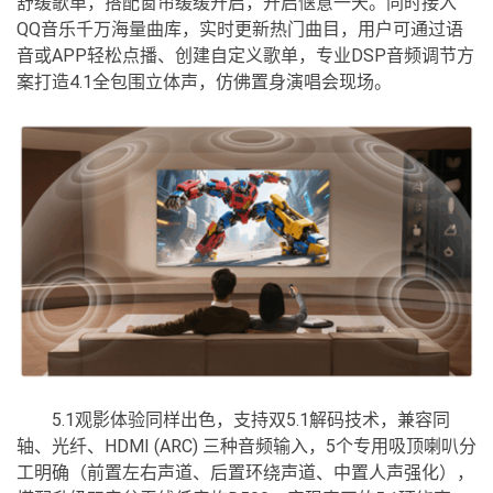
舒缓歌单，搭配窗帘缓缓开启，开启惬意一天。同时接入
QQ音乐千万海量曲库，实时更新热门曲目，用户可通过语
音或APP轻松点播、创建自定义歌单，专业DSP音频调节方
案打造4.1全包围立体声，仿佛置身演唱会现场。
5.1观影体验同样出色，支持双5.1解码技术，兼容同
轴、光纤、HDMI (ARC) 三种音频输入，5个专用吸顶喇叭分
工明确（前置左右声道、后置环绕声道、中置人声强化），