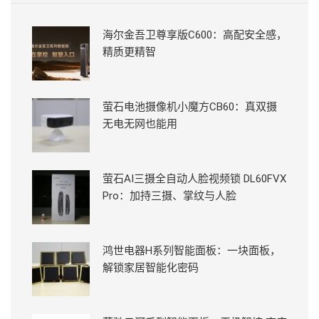
海尔金吾卫尊享版C600：高配安全感，
精质更精智
萤石电池摄像机小魔方CB60：真双摄
无电无网也能用
萤石AI三摄全自动人脸视频锁 DL60FVX
Pro：加持三摄、掌纹与人脸
鸿世电器H系列智能面板：一块面板，
解锁家居智能化密码