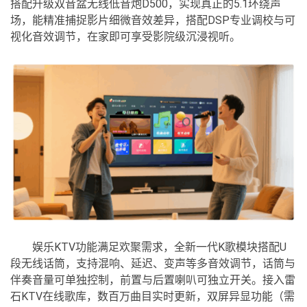
搭配升级双音盆无线低音炮D500，实现真正的5.1环绕声
场，能精准捕捉影片细微音效差异，搭配DSP专业调校与可
视化音效调节，在家即可享受影院级沉浸视听。
娱乐KTV功能满足欢聚需求，全新一代K歌模块搭配U
段无线话筒，支持混响、延迟、变声等多音效调节，话筒与
伴奏音量可单独控制，前置与后置喇叭可独立开关。接入雷
石KTV在线歌库，数百万曲目实时更新，双屏异显功能（需