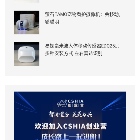
萤石TAMO宠物看护摄像机：会移动，
够聪明
易探毫米波人体移动传感器EDQ25L：
多种安装方式 左右雷达识别