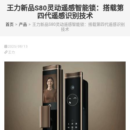
Skip
王力新品S80灵动遥感智能锁：搭载第
to
四代遥感识别技术
content
(Press
首页
>
产品
>
王力新品S80灵动遥感智能锁：搭载第四代遥感识别
技术
enter)
2025/08/13
王力