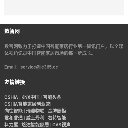
数智网
数智网致力于打造中国智能家居行业第一资讯门户，以全媒
体视角记录中国智能家居市场的每一步成长。
Email：service@le365.cc
友情链接
CSHIA
|
KNX中国
|
智能头条
CSHIA智能家居
创业营
|
向往智能
|
瑞瀛物联
|
金牌厨柜
君和睿通
|
威士丹利
|
右转智能
科力屋
|
悠达智能家居
|
GVS视声