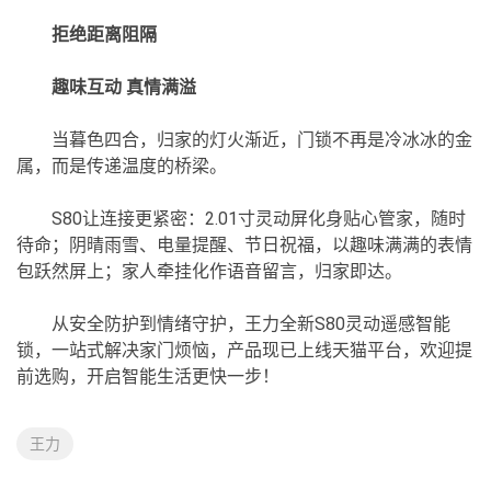
拒绝距离阻隔
趣味互动 真情满溢
当暮色四合，归家的灯火渐近，门锁不再是冷冰冰的金
属，而是传递温度的桥梁。
S80让连接更紧密：2.01寸灵动屏化身贴心管家，随时
待命；阴晴雨雪、电量提醒、节日祝福，以趣味满满的表情
包跃然屏上；家人牵挂化作语音留言，归家即达。
从安全防护到情绪守护，王力全新S80灵动遥感智能
锁，一站式解决家门烦恼，产品现已上线天猫平台，欢迎提
前选购，开启智能生活更快一步！
王力