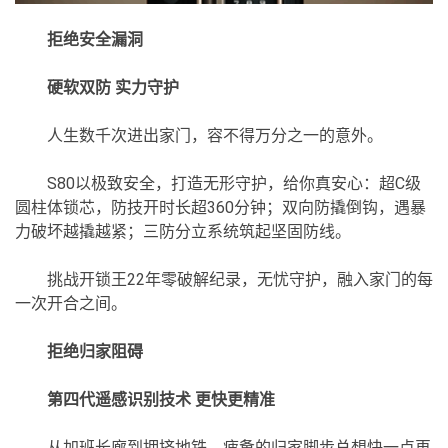
拒绝安全漏洞
硬软双防 实力守护
人生数千次进出家门，容不得万分之一的意外。
S80以极致安全，打造无形守护，给你真安心：超C级
圆柱体锁芯，防技开时长超360分钟；双向防撬倒钩，遇暴
力破坏越撬越紧；三防分立系统筑起坚固防线。
挑战开锁王22年零破解纪录，无忧守护，融入家门的每
一次开合之间。
拒绝归家阻碍
第四代遥感识别技术 更快更精准
从加班长廊到拥挤地铁，疲惫的归家脚步总想快一点再