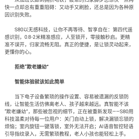
快一点却总有重重阻碍：又动手又刷脸，还总是因为各种原
因识别失败。
S80以无感科技，让你不再等待、智享自在：第四代遥
感识别，0.8-2米精准感应，人至锁开，零接触秒启。更精
准不误开，归家流畅无阻。真正的便捷，是让锁灵动起来，
更懂你的心。
拒绝“欺老嫌幼”
智能体验就该如此简单
当下电子设备繁琐的操作设置、容易被遗漏的反锁防
线，让智能生活仿佛离老人、孩子越来越远。真智能不该
“欺老嫌幼”，那些被忽视的细节，正在被重新发现——S80用
科技温柔对待每一位用户：关门自动上锁，解决漏锁忘锁的
烦恼；室内旋钮一键落锁，室外无法开启；AI语音智控轻语
引导指纹录入，无需繁琐教程，老人小孩也能轻松上手。