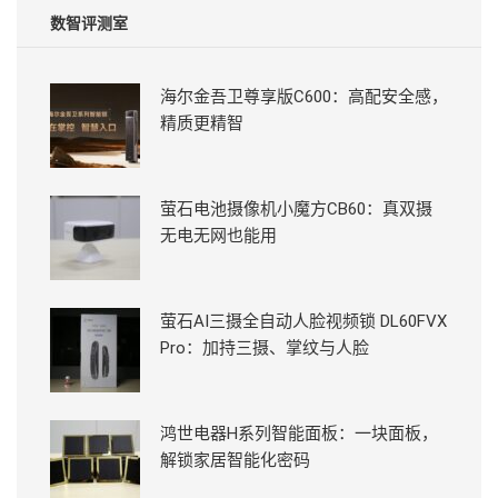
数智评测室
海尔金吾卫尊享版C600：高配安全感，
精质更精智
萤石电池摄像机小魔方CB60：真双摄
无电无网也能用
萤石AI三摄全自动人脸视频锁 DL60FVX
Pro：加持三摄、掌纹与人脸
鸿世电器H系列智能面板：一块面板，
解锁家居智能化密码