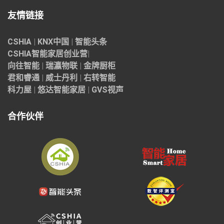
友情链接
CSHIA
|
KNX中国
|
智能头条
CSHIA智能家居
创业营
|
向往智能
|
瑞瀛物联
|
金牌厨柜
君和睿通
|
威士丹利
|
右转智能
科力屋
|
悠达智能家居
|
GVS视声
合作伙伴