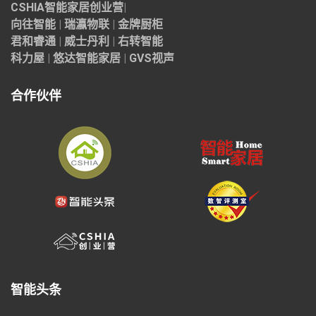
CSHIA智能家居
创业营
|
向往智能
|
瑞瀛物联
|
金牌厨柜
君和睿通
|
威士丹利
|
右转智能
科力屋
|
悠达智能家居
|
GVS视声
合作伙伴
智能头条