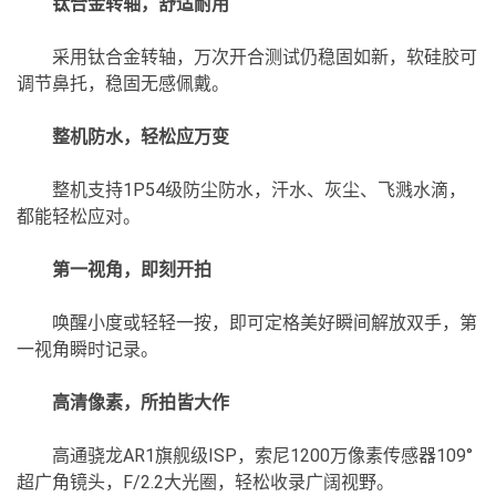
钛合金转轴，舒适耐用
采用钛合金转轴，万次开合测试仍稳固如新，软硅胶可
调节鼻托，稳固无感佩戴。
整机防水，轻松应万变
整机支持1P54级防尘防水，汗水、灰尘、飞溅水滴，
都能轻松应对。
第一视角，即刻开拍
唤醒小度或轻轻一按，即可定格美好瞬间解放双手，第
一视角瞬时记录。
高清像素，所拍皆大作
高通骁龙AR1旗舰级ISP，索尼1200万像素传感器109°
超广角镜头，F/2.2大光圈，轻松收录广阔视野。