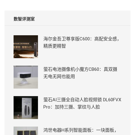
数智评测室
海尔金吾卫尊享版C600：高配安全感，
精质更精智
萤石电池摄像机小魔方CB60：真双摄
无电无网也能用
萤石AI三摄全自动人脸视频锁 DL60FVX
Pro：加持三摄、掌纹与人脸
鸿世电器H系列智能面板：一块面板，