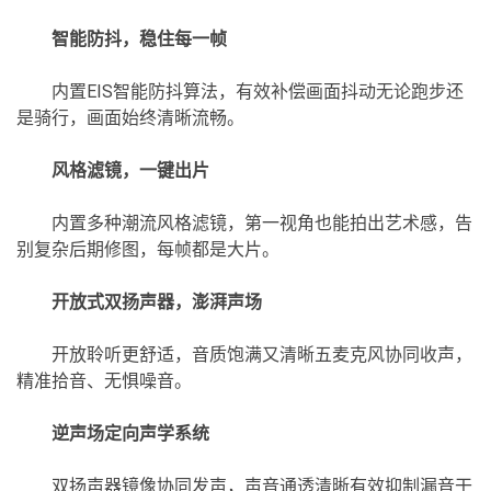
智能防抖，稳住每一帧
内置EIS智能防抖算法，有效补偿画面抖动无论跑步还
是骑行，画面始终清晰流畅。
风格滤镜，一键出片
内置多种潮流风格滤镜，第一视角也能拍出艺术感，告
别复杂后期修图，每帧都是大片。
开放式双扬声器，澎湃声场
开放聆听更舒适，音质饱满又清晰五麦克风协同收声，
精准拾音、无惧噪音。
逆声场定向声学系统
双扬声器镜像协同发声，声音通透清晰有效抑制漏音干