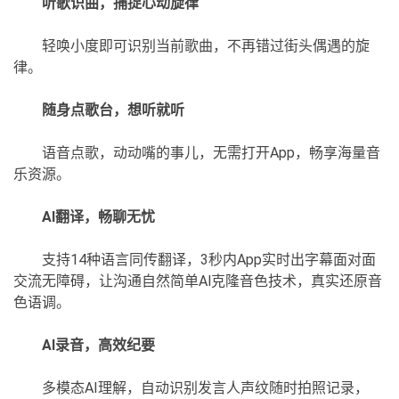
听歌识曲，捕捉心动旋律
轻唤小度即可识别当前歌曲，不再错过街头偶遇的旋
律。
随身点歌台，想听就听
语音点歌，动动嘴的事儿，无需打开App，畅享海量音
乐资源。
AI翻译，畅聊无忧
支持14种语言同传翻译，3秒内App实时出字幕面对面
交流无障碍，让沟通自然简单Al克隆音色技术，真实还原音
色语调。
AI录音，高效纪要
多模态AI理解，自动识别发言人声纹随时拍照记录，