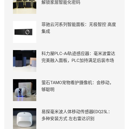
解锁家居智能化密码
菲驰云河系列智能面板：无极智控 高度
集成
科力屋PLC-Ai轨迹感应器：毫米波雷达
完美融入面板，PLC加持满足后装市场
萤石TAMO宠物看护摄像机：会移动，
够聪明
易探毫米波人体移动传感器EDQ25L：
多种安装方式 左右雷达识别