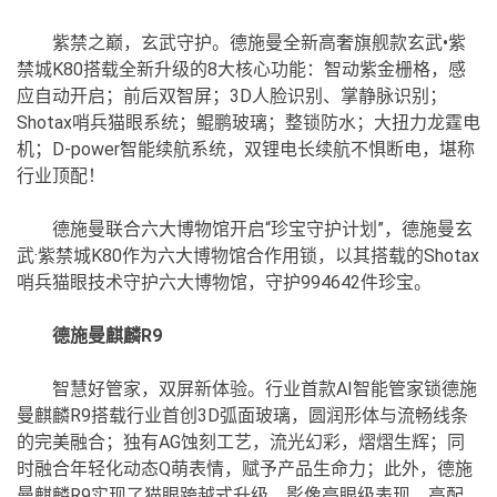
紫禁之巅，玄武守护。德施曼全新高奢旗舰款玄武•紫
禁城K80搭载全新升级的8大核心功能：智动紫金栅格，感
应自动开启；前后双智屏；3D人脸识别、掌静脉识别；
Shotax哨兵猫眼系统；鲲鹏玻璃；整锁防水；大扭力龙霆电
机；D-power智能续航系统，双锂电长续航不惧断电，堪称
行业顶配！
德施曼联合六大博物馆开启“珍宝守护计划”，德施曼玄
武·紫禁城K80作为六大博物馆合作用锁，以其搭载的Shotax
哨兵猫眼技术守护六大博物馆，守护994642件珍宝。
德施曼麒麟R9
智慧好管家，双屏新体验。行业首款AI智能管家锁德施
曼麒麟R9搭载行业首创3D弧面玻璃，圆润形体与流畅线条
的完美融合；独有AG蚀刻工艺，流光幻彩，熠熠生辉；同
时融合年轻化动态Q萌表情，赋予产品生命力；此外，德施
曼麒麟R9实现了猫眼跨越式升级，影像亮眼级表现，高配