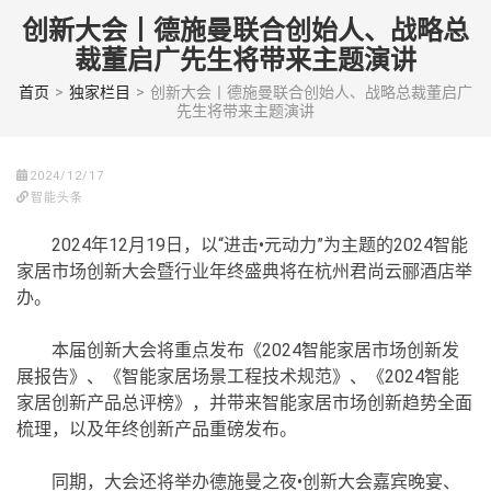
Skip
创新大会丨德施曼联合创始人、战略总
to
裁董启广先生将带来主题演讲
content
(Press
首页
>
独家栏目
>
创新大会丨德施曼联合创始人、战略总裁董启广
先生将带来主题演讲
enter)
2024/12/17
智能头条
2024年12月19日，以“进击•元动力”为主题的2024智能
家居市场创新大会暨行业年终盛典将在杭州君尚云郦酒店举
办。
本届创新大会将重点发布《2024智能家居市场创新发
展报告》、《智能家居场景工程技术规范》、《2024智能
家居创新产品总评榜》，并带来智能家居市场创新趋势全面
梳理，以及年终创新产品重磅发布。
同期，大会还将举办德施曼之夜•创新大会嘉宾晚宴、