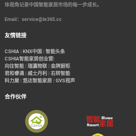
体视角记录中国智能家居市场的每一步成长。
Email：service@le365.cc
友情链接
CSHIA
|
KNX中国
|
智能头条
CSHIA智能家居
创业营
|
向往智能
|
瑞瀛物联
|
金牌厨柜
君和睿通
|
威士丹利
|
右转智能
科力屋
|
悠达智能家居
|
GVS视声
合作伙伴