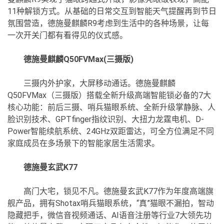
11种解锁方式。从基础的日常交互到智能天气提醒再到节日
氛围营造，德施曼麒麟R9考虑到生活中的各种场景，让每
一次开关门都有看得见的仪式感。
德施曼麒麟Q50FVMax(三摄版)
三摄内外护家，大屏移动通话。德施曼麒麟
Q50FVMax（三摄版）搭载全新升级高端智能锁必备的7大
核心功能：前后三摄、哨兵猫眼系统、全新升级掌静脉、人
脸识别技术、GPTfinger指纹识别、大扭力龙霆电机、D-
Power智能续航系统、24GHz双距雷达，可全方位满足不同
家庭成员在多场景下的智能家居生活需求。
德施曼玄武K77
高门大宅，锁见不凡。德施曼玄武K77作为年度高端旗
舰产品，拥有Shotax哨兵猫眼系统，“真”猫眼不漏拍，智动
隐藏把手，微信音视频通话、
AI语音
注册等行业7大领先功