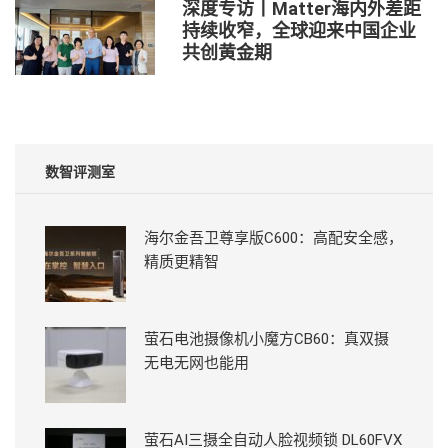
深度专访丨Matter海内外差距
持续收窄，全球迎来中国企业
共创黄金期
数智评测室
海尔金吾卫尊享版C600：高配安全感，
精质更精智
萤石电池摄像机小魔方CB60：真双摄
无电无网也能用
萤石AI三摄全自动人脸视频锁 DL60FVX