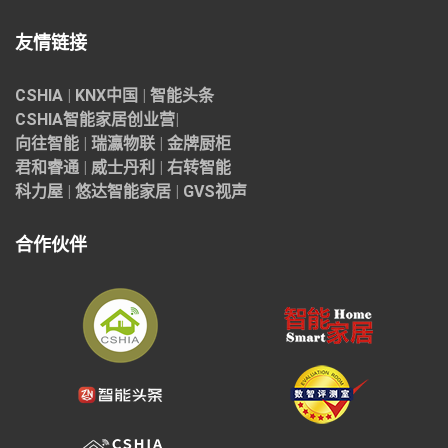
友情链接
CSHIA
|
KNX中国
|
智能头条
CSHIA智能家居
创业营
|
向往智能
|
瑞瀛物联
|
金牌厨柜
君和睿通
|
威士丹利
|
右转智能
科力屋
|
悠达智能家居
|
GVS视声
合作伙伴