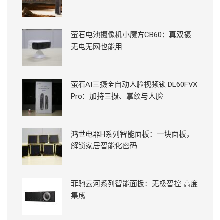
萤石电池摄像机小魔方CB60：真双摄
无电无网也能用
萤石AI三摄全自动人脸视频锁 DL60FVX
Pro：加持三摄、掌纹与人脸
鸿世电器H系列智能面板：一块面板，
解锁家居智能化密码
菲驰云河系列智能面板：无极智控 高度
集成