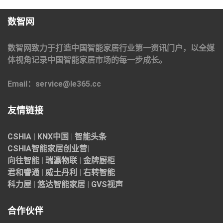
数智网
数智网致力于打造中国智能家居行业第一资讯门户，以全媒
体视角记录中国智能家居市场的每一步成长。
Email：service@le365.cc
友情链接
CSHIA
|
KNX中国
|
智能头条
CSHIA智能家居
创业营
|
向往智能
|
瑞瀛物联
|
金牌厨柜
君和睿通
|
威士丹利
|
右转智能
科力屋
|
悠达智能家居
|
GVS视声
合作伙伴