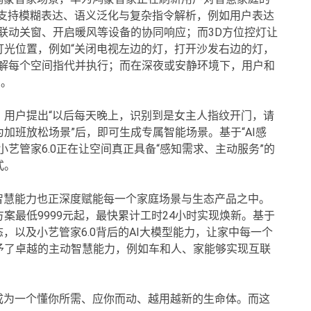
，支持模糊表达、语义泛化与复杂指令解析，例如用户表达
而联动关窗、开启暖风等设备的协同响应；而3D方位控灯让
灯光位置，例如“关闭电视左边的灯，打开沙发右边的灯，
理解每个空间指代并执行；而在深夜或安静环境下，用户和
息。
，用户提出“以后每天晚上，识别到是女主人指纹开门，请
加班放松场景”后，即可生成专属智能场景。基于“AI感
艺管家6.0正在让空间真正具备“感知需求、主动服务”的
式。
智慧能力也正深度赋能每一个家庭场景与生态产品之中。
案最低9999元起，最快累计工时24小时实现焕新。基于
态，以及小艺管家6.0背后的AI大模型能力，让家中每一个
予了卓越的主动智慧能力，例如车和人、家能够实现互联
成为一个懂你所需、应你而动、越用越新的生命体。而这