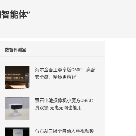
间智能体”
数智评测室
海尔金吾卫尊享版C600：高配
安全感，精质更精智
萤石电池摄像机小魔方CB60：
真双摄 无电无网也能用
萤石AI三摄全自动人脸视频锁