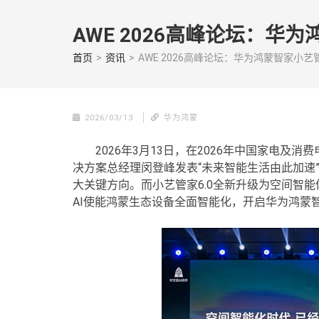
Skip
to
AWE 2026高峰论坛：华
content
(Press
首页
>
资讯
>
AWE 2026高峰论坛：华为鸿蒙智家小艺
enter)
2026/03/13
华为鸿蒙
2026年3月13日，在2026年中国家电及
决方案总经理闵登峰发表“未来智能生活由此加速
大关键方向。而小艺管家6.0全新升级为空间智能
AI使能鸿蒙生态设备全面智能化，开启华为鸿蒙