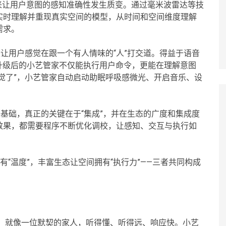
到来让用户意图的感知准确性发生质变。通过毫米波雷达等技
实时理解并重现真实空间的模型，从时间和空间维度理解
需求。
是让用户感觉在跟一个有人情味的“人”打交道。得益于语音
升级后的小艺管家不仅能执行用户命令，更能在理解意图
觉了”，小艺管家自动启动助眠呼吸感微光、开启音乐、设
是基础，真正的关键在于“集成”，并在生态的广度和集成度
效果，都需要程序不断优化调校，让感知、交互与执行如
有“温度”，丰富生态让空间拥有“执行力”——三者共同构成
助手，就像一位默契的家人，听得懂、听得远、响应快。小艺