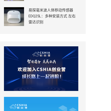
易探毫米波人体移动传感器
EDQ25L：多种安装方式 左右
雷达识别