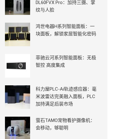
DL60FVX Pro：加持三摄、掌
纹与人脸
鸿世电器H系列智能面板：一
块面板，解锁家居智能化密码
菲驰云河系列智能面板：无极
智控 高度集成
科力屋PLC-Ai轨迹感应器：毫
米波雷达完美融入面板，PLC
加持满足后装市场
萤石TAMO宠物看护摄像机：
会移动，够聪明