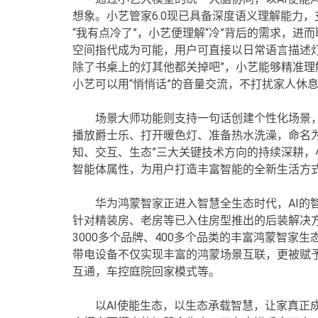
想象。小艺管家6.0现已具备深度语义理解能力
“我有点冷了”，小艺便理解“冷”背后的需求，进
空间指代成为可能，用户可直接以日常语言描述
除了书桌上的灯其他都关掉吧”，小艺能够精准
小艺可以用“悄悄话”的音量交流，不打扰家人休
场景大师功能则支持一句话创建个性化场景
播放爵士乐、打开暖色灯、准备热水洗澡，命名为
知、交互、生态”三大关键技术方向的持续深耕，小
智能体属性，为用户打造丰富智能的全新生活方
华为鸿蒙智家正进入智慧全生态时代，AI的
针对精装房、老房等已入住房型推出的后装解决方
3000多个品牌、400多个品类的丰富鸿蒙智家生
带电设备不仅实现丰富的鸿蒙场景互联，更被赋
互通，车控庭院回家模式等。
以AI使能生态，以生态承载智慧，让家真正