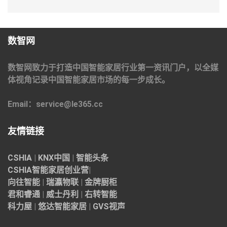
数智网
数智网致力于打造中国智能家居行业第一资讯门户，以全媒
体视角记录中国智能家居市场的每一步成长。
Email：service@le365.cc
友情链接
CSHIA
|
KNX中国
|
智能头条
CSHIA智能家居
创业营
|
向往智能
|
瑞瀛物联
|
金牌厨柜
君和睿通
|
威士丹利
|
右转智能
科力屋
|
悠达智能家居
|
GVS视声