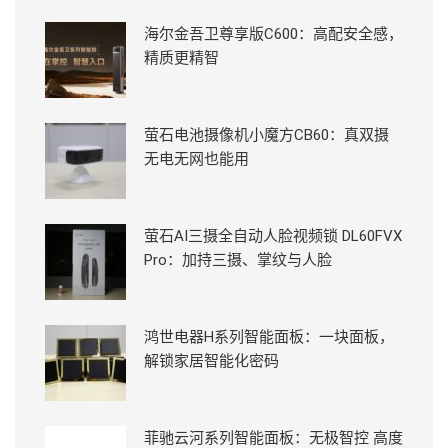
海尔金吾卫尊享版C600：高配安全感，
精质更精智
萤石电池摄像机小魔方CB60：真双摄
无电无网也能用
萤石AI三摄全自动人脸视频锁 DL60FVX
Pro：加持三摄、掌纹与人脸
鸿世电器H系列智能面板：一块面板，
解锁家居智能化密码
菲驰云河系列智能面板：无极智控 高度