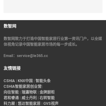
数智网
数智网致力于打造中国智能家居行业第一资讯门户，以全媒
体视角记录中国智能家居市场的每一步成长。
Email：service@le365.cc
友情链接
CSHIA
|
KNX中国
|
智能头条
CSHIA智能家居
创业营
|
向往智能
|
瑞瀛物联
|
金牌厨柜
君和睿通
|
威士丹利
|
右转智能
科力屋
|
悠达智能家居
|
GVS视声