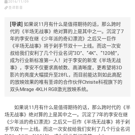
2016/11/09
圣谛影音
[导读]
如果说11月有什么是值得期待的话，那么跨时
代的《半场无战事》绝对算的上是其中之一。沉淀了7
年的李安在继《少年派的奇幻漂流》之后又一巨作
《半场无战事》将于剁手节双十一上线。而这一次安
叔给我们安利了几个行业名词“3D”、“4K”、“120帧”，
成为行业新标准第一人！对于李安的新宠《半场无战
事》，李安不仅要求高帧数、高清晰度，更希望将3D
影片的亮度大幅提升至28fL，而目前能达到如此高配
的放映效果的唯有圣谛的合作伙伴Chrisite科视旗下的
双头Mirage 4KLH RGB激光放映系统。
如果说11月有什么是值得期待的话，那么跨时代的《半
场无战事》绝对算的上是其中之一。沉淀了7年的李安在继
《少年派的奇幻漂流》之后又一巨作《半场无战事》将于剁
手节双十一上线。而这一次安叔给我们安利了几个行业名词