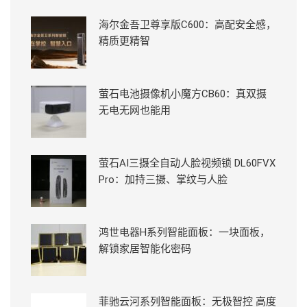
海尔金吾卫尊享版C600：高配安全感，
精质更精智
萤石电池摄像机小魔方CB60：真双摄
无电无网也能用
萤石AI三摄全自动人脸视频锁 DL60FVX
Pro：加持三摄、掌纹与人脸
鸿世电器H系列智能面板：一块面板，
解锁家居智能化密码
菲驰云河系列智能面板：无极智控 高度