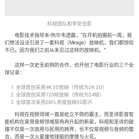
科视团队和李安合影
电影技术指导本•热尔韦透露，“在开机拍摄前一周，我
们想法设法引进了一套科视（Mirage）放映机，我们都惊叹
不已。因为我们之前从未见过这样的放映机。”
这样一次史无前例的合作，也开创了电影行业的三个全
球记录：
全球首创采用4K 3D放映（传统为2K 3D）
全球首创采用120帧放映（传统为24帧）
全球首次采用28FL亮度放映3D影片
科视在视频领域一直是屹立不倒的霸主，而圣谛影音智
能机构在家用音频领域是冉冉升起的新星，科视和圣谛的碰
撞不仅是一次商用与民用的跨界，也不仅是视频与音频的整
合，而是一次火星撞地球般的摩擦与火花。