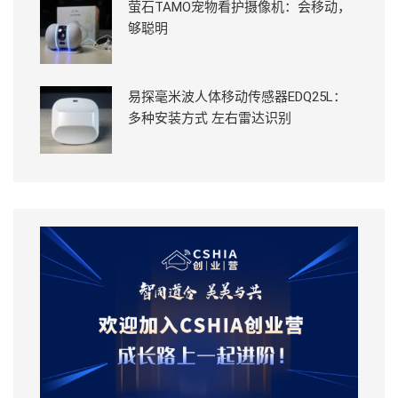
萤石TAMO宠物看护摄像机：会移动，
够聪明
易探毫米波人体移动传感器EDQ25L：
多种安装方式 左右雷达识别