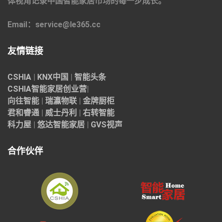
体视角记录中国智能家居市场的每一步成长。
Email：service@le365.cc
友情链接
CSHIA
|
KNX中国
|
智能头条
CSHIA智能家居
创业营
|
向往智能
|
瑞瀛物联
|
金牌厨柜
君和睿通
|
威士丹利
|
右转智能
科力屋
|
悠达智能家居
|
GVS视声
合作伙伴