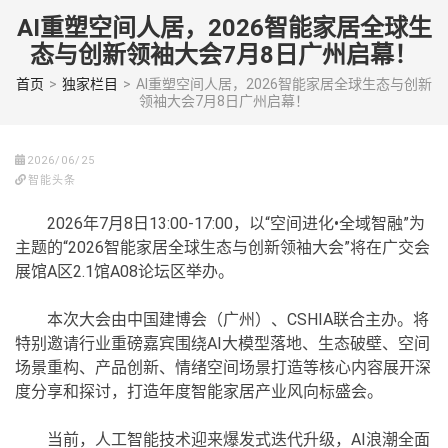
Skip
AI重塑空间人居，2026智能家居全球生
to
态与创新领袖大会7月8日广州启幕！
content
(Press
首页
>
独家栏目
>
AI重塑空间人居，2026智能家居全球生态与创新
领袖大会7月8日广州启幕！
enter)
2026/06/25
智能头条
2026年7月8日13:00-17:00，以“空间进化•全域智融”为
主题的“2026智能家居全球生态与创新领袖大会”将在广交会
展馆A区2.1馆A08论坛区举办。
本次大会由中国建博会（广州）、CSHIA联合主办。将
特别邀请行业重磅嘉宾围绕AI大模型落地、生态破壁、空间
场景重构、产品创新、情绪空间场景打造等核心内容展开深
度分享和探讨，打造年度智能家居产业风向标盛会。
当前，人工智能技术迎来爆发式迭代升级，AI浪潮全面