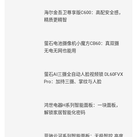
海尔金吾卫尊享版C600：高配安全感，
精质更精智
萤石电池摄像机小魔方CB60：真双摄
无电无网也能用
萤石AI三摄全自动人脸视频锁 DL60FVX
Pro：加持三摄、掌纹与人脸
鸿世电器H系列智能面板：一块面板，
解锁家居智能化密码
菲驰云河系列智能面板：无极智控 高度