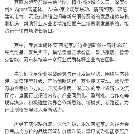
其四为趋势前瞻共绘蓝图，精准捕捉增长风口，深度研
判AI Agent智能体、人-车-家全场景联动、情绪照明、智慧
建筑电气、沉浸式情绪空间等新兴细分赛道的发展趋势与长
期机遇，帮助行业从业者精准把握产业新周期发展脉络，抢
占新一轮市场增长窗口。
其中，专属重磅环节“智能家居行业创新领袖高峰论坛”
亮点纷呈、聚焦实干，集结雷盎艺术智能、欧派家居、德雷
克智能、河东科技等一众行业优质标杆企业高管团队。
嘉宾们立足企业实战经验与行业发展现状，围绕生态共
建、渠道转型升级、产品创新迭代、商业模式变现、跨界资
源融合等核心方向，开展多维度、深层次的专业思辨与交流
探讨，直面行业渠道内卷、产品同质化、盈利难、合作难等
现存痛点，积极碰撞跨界合作新思路、新模式、新路径，为
行业创新发展注入全新活力。
历经五载深耕沉淀、迭代升级，本次智能家居领袖大会
已完成全方位的品牌沉淀与价值升级，早已成为智能家居产