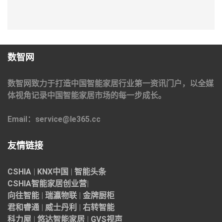
数智网
数智网致力于打造中国智能家居行业第一资讯门户，以全媒
体视角记录中国智能家居市场的每一步成长。
Email：service@le365.cc
友情链接
CSHIA
|
KNX中国
|
智能头条
CSHIA智能家居
创业营
|
向往智能
|
瑞瀛物联
|
金牌厨柜
君和睿通
|
威士丹利
|
右转智能
科力屋
|
悠达智能家居
|
GVS视声