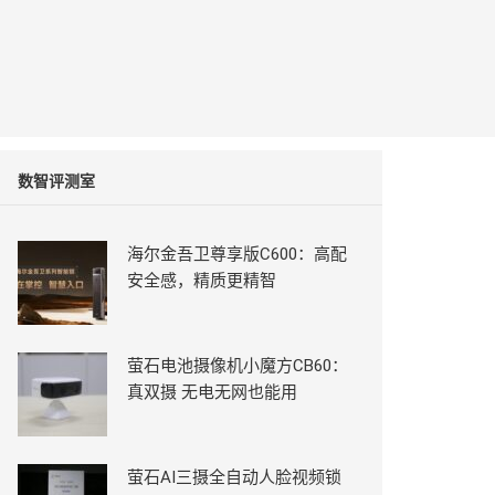
数智评测室
海尔金吾卫尊享版C600：高配
安全感，精质更精智
萤石电池摄像机小魔方CB60：
真双摄 无电无网也能用
萤石AI三摄全自动人脸视频锁