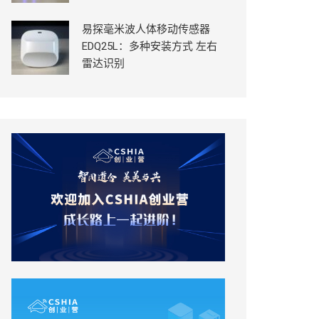
易探毫米波人体移动传感器
EDQ25L：多种安装方式 左右
雷达识别