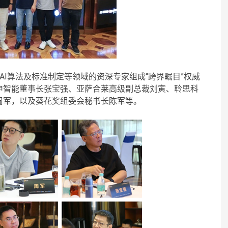
AI算法及标准制定等领域的资深专家组成“跨界瞩目”权威
申智能董事长张宝强、亚萨合莱高级副总裁刘寅、聆思科
周军，以及葵花奖组委会秘书长陈军等。