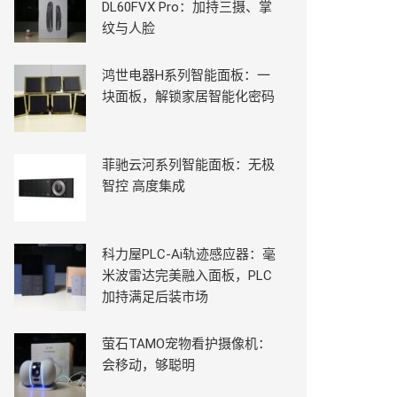
DL60FVX Pro：加持三摄、掌
纹与人脸
鸿世电器H系列智能面板：一
块面板，解锁家居智能化密码
菲驰云河系列智能面板：无极
智控 高度集成
科力屋PLC-Ai轨迹感应器：毫
米波雷达完美融入面板，PLC
加持满足后装市场
萤石TAMO宠物看护摄像机：
会移动，够聪明