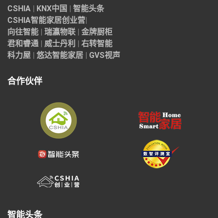
CSHIA
|
KNX中国
|
智能头条
CSHIA智能家居
创业营
|
向往智能
|
瑞瀛物联
|
金牌厨柜
君和睿通
|
威士丹利
|
右转智能
科力屋
|
悠达智能家居
|
GVS视声
合作伙伴
智能头条