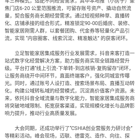
车三种模式，适配不同经营需求，其中本地推（小房子）聚
焦门店6-20 公里范围推流，可留存账号资产、撬动自然流
量，契合服务商长期经营需求。通过短视频种草、直播转
化、店铺承接的组合形式，精准锁定90-00后婚房、装修、
智能家居刚需人群，以套餐团购、代金券等轻量化产品引
流，实现 “内容圈客、线索沉淀、精准触达” 的获客闭环。
立足智能家居集成服务行业发展需求，抖音来客打造一
站式数字化经营解决方案，助力服务商实现全链路经营升
级。平台打通“线上引流-下单转-到店核销-复购留存”闭环，
让服务商绕开中间环节，直面终端客户，强化同城宣传曝
光。同时，通过账号人设打造、搜索场景布局、直播互动转
化，构建公域转私域的经营模式，沉淀高价值客户资源。未
来，依托抖音全域流量与数字化能力，智能家居集成服务商
将突破地域限制、拓宽获客渠道，实现规模化增长与品牌影
响力提升，推动行业高质量发展。
大会同期，还成功举行了“CSHIA创业营服务力研讨会”
等精彩活动。峰会现场，迈联、德雷克、造作、向往、探