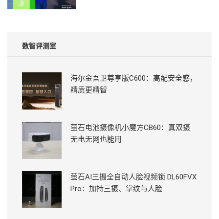
数智评测室
海尔金吾卫尊享版C600：高配安全感，
精质更精智
萤石电池摄像机小魔方CB60：真双摄
无电无网也能用
萤石AI三摄全自动人脸视频锁 DL60FVX
Pro：加持三摄、掌纹与人脸