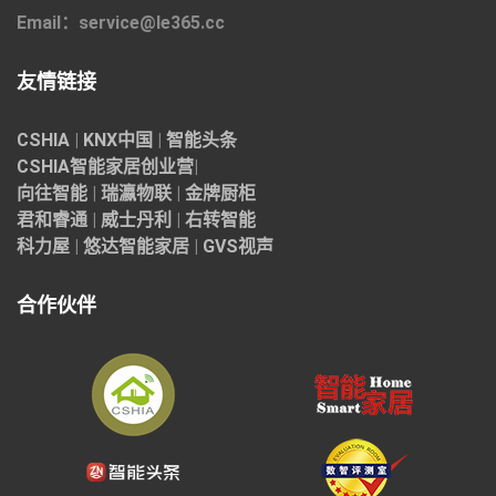
Email：service@le365.cc
友情链接
CSHIA
|
KNX中国
|
智能头条
CSHIA智能家居
创业营
|
向往智能
|
瑞瀛物联
|
金牌厨柜
君和睿通
|
威士丹利
|
右转智能
科力屋
|
悠达智能家居
|
GVS视声
合作伙伴