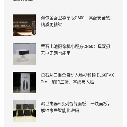
海尔金吾卫尊享版C600：高配安全感，
精质更精智
萤石电池摄像机小魔方CB60：真双摄
无电无网也能用
萤石AI三摄全自动人脸视频锁 DL60FVX
Pro：加持三摄、掌纹与人脸
鸿世电器H系列智能面板：一块面板，
解锁家居智能化密码