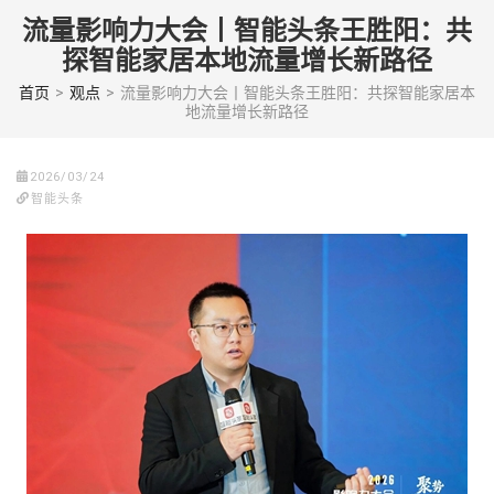
Skip
流量影响力大会丨智能头条王胜阳：共
to
探智能家居本地流量增长新路径
content
(Press
首页
>
观点
>
流量影响力大会丨智能头条王胜阳：共探智能家居本
地流量增长新路径
enter)
2026/03/24
智能头条