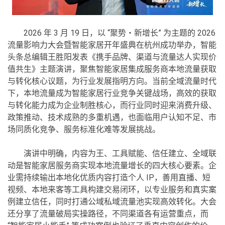
2026 年 3 月 19 日，以 “聚势・新增长” 为主题的 2026
流量影响力大会暨智能家居开年盛典在杭州成功举办，智能
头条总编辑王胜阳发表《携手品牌、渠道与流量达人实现价
值共生》主题演讲，聚焦智能家居集成服务商本地流量获取
与转化核心议题，为行业发展指明方向。当前全域流量时代
下，本地流量成为智能家居行业竞争关键战场，高效的获取
与转化能力成为企业制胜核心，而行业同时迎来消费升级、
政策推动、技术成熟的多重机遇，也面临用户认知不足、市
场同质化竞争、服务标准化难等发展挑战。
演讲中明确，内容为王、工具赋能、信任建立、全域联
动是智能家居服务商实现本地流量增长的四大核心要素。企
业需持续输出本地化优质内容打造个人 IP，善用直播、短
视频、本地来客等工具构建交易闭环，以专业服务和真实案
例建立信任，同时打通公域私域流量池实现高效转化。大会
还分享了流量破局实操路径，不同渠道各有运营重点，而