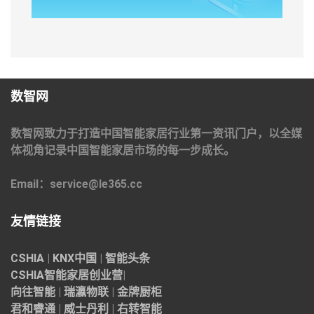
数智网
数智网致力于打造中国智能家居行业第一资讯门户，以全媒
体视角记录中国智能家居市场的每一步成长。
Email：service@le365.cc
友情链接
CSHIA
|
KNX中国
|
智能头条
CSHIA智能家居
创业营
|
向往智能
|
瑞瀛物联
|
金牌厨柜
君和睿通
|
威士丹利
|
右转智能