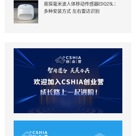
易探毫米波人体移动传感器EDQ25L：
多种安装方式 左右雷达识别