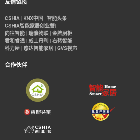
友情链接
CSHIA
|
KNX中国
|
智能头条
CSHIA智能家居
创业营
|
向往智能
|
瑞瀛物联
|
金牌厨柜
君和睿通
|
威士丹利
|
右转智能
科力屋
|
悠达智能家居
|
GVS视声
合作伙伴