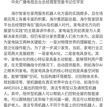
中央广播电视总台总经理室党委书记任学安
海尔智家在家用服务机器人化方面的实践颇多，且在场
景应用上有着丰富的积累。海尔集团副总裁、海尔智家研发
平台总经理舒海在“面向AI及机器人时代，家电进化方向的
展望与实践”的主题演讲中表示，家电诞生的初衷是为人类
解决家务问题，但仍有部分家务需要人们亲力亲为。这是因
为家电缺乏两种关键能力：一是对物理世界的理解能力，二
是泛化操作能力。为了进一步减少家务，当前，家电行业正
呈现两大发展趋势：一是家电AI化，二是家电具身化。其
中，家电AI化的核心特征是具备主动智能，能够‌预判用户需
求‌，在无需明确指令的情况下，自动提供服务，例如海尔AI
之眼系列家电。而家电具身化的核心特征则是具备空间智
能，能够“‌理解”空间‌，包括构建环境模型、识别物体关系、
规划路径等，使机器能在真实世界中自主行动，如海尔在
AWE2026上展出的陪伴型、清洁专用型以及通用型机器
人。其中，陪伴型机器人可以帮助人们控制全屋的智能家
电，可以跟随我们走到每个房间遛一圈，而且可以帮助我们
看护老人。清洁专用机器人不同于市面上的扫地机器人，是