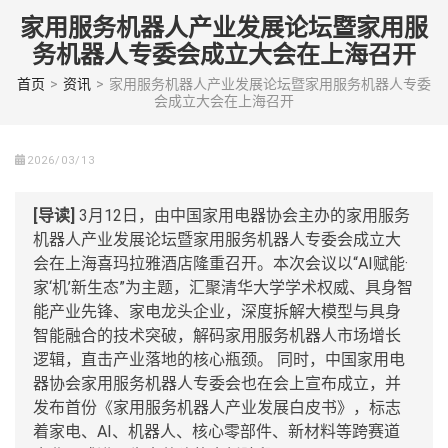
Skip
家用服务机器人产业发展论坛暨家用服
to
务机器人专委会成立大会在上海召开
content
(Press
首页
>
资讯
>
家用服务机器人产业发展论坛暨家用服务机器人专委
会成立大会在上海召开
enter)
2026/03/13
[导读]
3月12日，由中国家用电器协会主办的家用服务
机器人产业发展论坛暨家用服务机器人专委会成立大
会在上海喜玛拉雅酒店隆重召开。本次会议以“AI赋能·
家‘机’新生态”为主题，汇聚清华大学学术权威、具身智
能产业先锋、家电龙头企业，深度拆解大模型与具身
智能融合的技术突破，解码家用服务机器人市场增长
逻辑，直击产业落地的核心瓶颈。 同时，中国家用电
器协会家用服务机器人专委会也在会上宣布成立，并
发布首份《家用服务机器人产业发展白皮书》，标志
着家电、AI、机器人、核心零部件、新材料等跨赛道