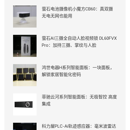
萤石电池摄像机小魔方CB60：真双摄
无电无网也能用
萤石AI三摄全自动人脸视频锁 DL60FVX
Pro：加持三摄、掌纹与人脸
鸿世电器H系列智能面板：一块面板，
解锁家居智能化密码
菲驰云河系列智能面板：无极智控 高度
集成
科力屋PLC-Ai轨迹感应器：毫米波雷达