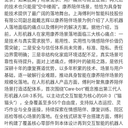
的技术也只能是“空中楼阁”。康养陪伴场景，恰恰为具身智
能技术提供了最广阔的落地舞台。上海傅利叶智能科技股份
有限公司副总裁戴志辉以康养陪伴场景为例介绍了人形机器
人落地面临的痛点以及傅利叶的解决方案。据他介绍，当
前，人形机器人在家用康养场景落地面临三大核心痛点：一
是技术与真实需求脱节，易用性、实用性与情感陪伴价值仍
需突破；二是安全与信任体系尚未完善，标准、隐私、责任
边界需明确；三是非结构化家庭环境适配不足，真实场景可
靠性有待提升。面对上述痛点，傅利叶的破局之路，是依托
深耕十年的康复赛道优势，以多年积累的技术、场景与用户
基础，逐一破解行业难题，推动具身智能在康养陪伴场景的
规模化落地。在人形机器人产品方面，傅利叶聚焦康养陪伴
场景打造适配体系，首次围绕“Care-bot”概念推出第三代人
形机器人GR-3系列。以主动式交互智能为核心的GR-3（“猫
猫头”），全身覆盖至多55个自由度，支持拟人态运控、灵
巧作业与全身遥操，持续探索在情感陪伴、康复训练、院区
巡检等核心场景的落地。在全栈式研发平台搭建方面，傅利
叶构建了覆盖核心零部件到本体设计再到交互智能的机器人