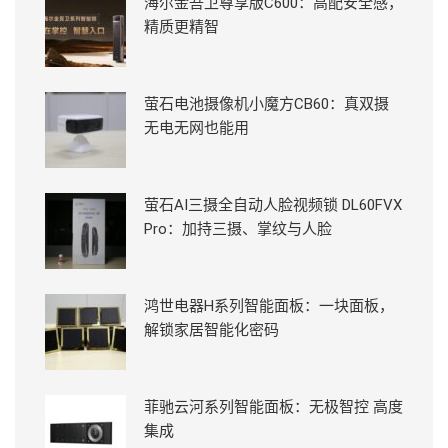
海尔金吾卫尊享版C600：高配安全感，
精质更精智
萤石电池摄像机小魔方CB60：真双摄
无电无网也能用
萤石AI三摄全自动人脸视频锁 DL60FVX
Pro：加持三摄、掌纹与人脸
鸿世电器H系列智能面板：一块面板，
解锁家居智能化密码
菲驰云河系列智能面板：无极智控 高度
集成