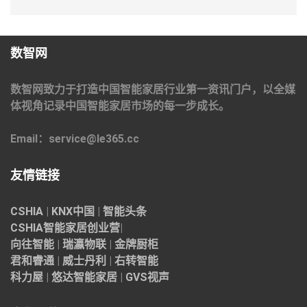
数智网
数智网致力于打造中国智能家居行业第一资讯门户，以全媒
体视角记录中国智能家居市场的每一步成长。
Email：service@le365.cc
友情链接
CSHIA
|
KNX中国
|
智能头条
CSHIA智能家居
创业营
|
向往智能
|
瑞瀛物联
|
金牌厨柜
君和睿通
|
威士丹利
|
右转智能
科力屋
|
悠达智能家居
|
GVS视声