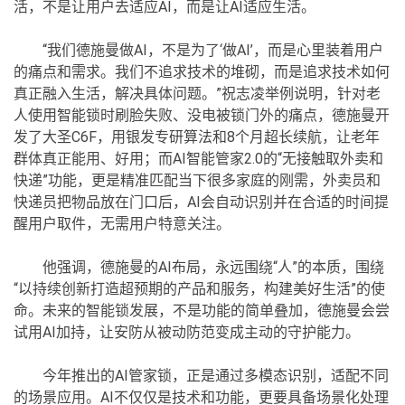
活，不是让用户去适应AI，而是让AI适应生活。
“我们德施曼做AI，不是为了‘做AI’，而是心里装着用户
的痛点和需求。我们不追求技术的堆砌，而是追求技术如何
真正融入生活，解决具体问题。”祝志凌举例说明，针对老
人使用智能锁时刷脸失败、没电被锁门外的痛点，德施曼开
发了大圣C6F，用银发专研算法和8个月超长续航，让老年
群体真正能用、好用；而AI智能管家2.0的“无接触取外卖和
快递”功能，更是精准匹配当下很多家庭的刚需，外卖员和
快递员把物品放在门口后，AI会自动识别并在合适的时间提
醒用户取件，无需用户特意关注。
他强调，德施曼的AI布局，永远围绕“人”的本质，围绕
“以持续创新打造超预期的产品和服务，构建美好生活”的使
命。未来的智能锁发展，不是功能的简单叠加，德施曼会尝
试用AI加持，让安防从被动防范变成主动的守护能力。
今年推出的AI管家锁，正是通过多模态识别，适配不同
的场景应用。AI不仅仅是技术和功能，更要具备场景化处理