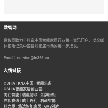
数智网
数智网致力于打造中国智能家居行业第一资讯门户，以全媒
体视角记录中国智能家居市场的每一步成长。
Email：service@le365.cc
友情链接
CSHIA
|
KNX中国
|
智能头条
CSHIA智能家居
创业营
|
向往智能
|
瑞瀛物联
|
金牌厨柜
君和睿通
|
威士丹利
|
右转智能
科力屋
|
悠达智能家居
|
GVS视声