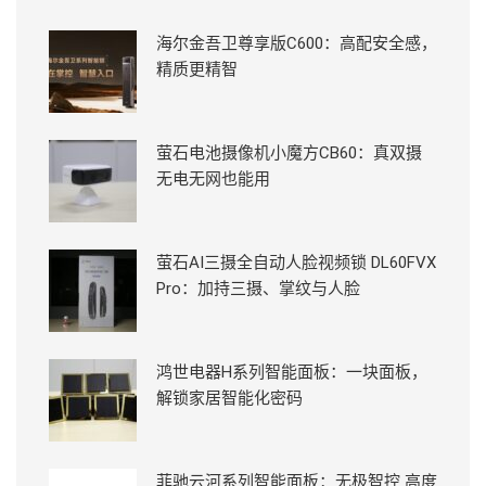
海尔金吾卫尊享版C600：高配安全感，
精质更精智
萤石电池摄像机小魔方CB60：真双摄
无电无网也能用
萤石AI三摄全自动人脸视频锁 DL60FVX
Pro：加持三摄、掌纹与人脸
鸿世电器H系列智能面板：一块面板，
解锁家居智能化密码
菲驰云河系列智能面板：无极智控 高度