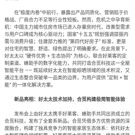
在“极度内卷”中前行，暴露出产品同质化、营销陷于价
格战、厂商合力不足等行业性短板。然而，危机之中孕育新
机：中国主力城市住房市场已进入存量房时代，改善型需求
与用户口碑成为核心驱动力；国家“十五五”规划强调提振内
需与消费升级；住建部力推的 “第四代好房子” 标准，更是
对住宅的智慧、舒适、绿色提出了明确要求。在此背景下，
好太太以 “硬件优势 + 生态协同” 为核心，联合好莱客的定
制渠道、蜂助手的数字化能力，共同打造合觅科技这一全屋
智能平台 —— 既延续好太太在智能晾晒领域的技术积淀，又
通过生态整合突破单一品类的边界，为用户提供 “定制 + 智
能” 的一体化解决方案。
新品亮相：好太太技术加持，合觅构建极简智能体验
发布会上由好太太携手好莱客、蜂助手共同出资成立的
合觅科技，发布了全套系新品。合觅凭借多方优势资源的深
度融合，构建了独具竞争力的智能家居生态体系：依托好太