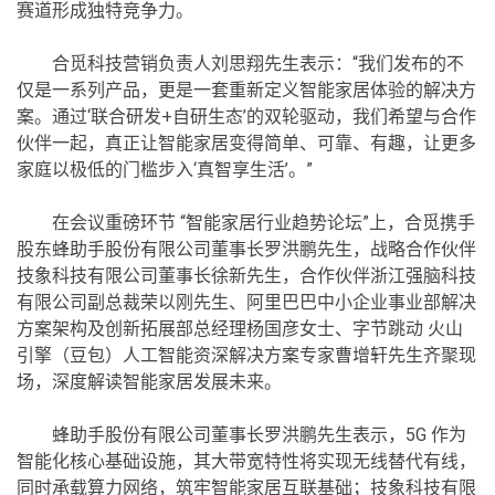
赛道形成独特竞争力。
合觅科技营销负责人刘思翔先生表示：“我们发布的不
仅是一系列产品，更是一套重新定义智能家居体验的解决方
案。通过‘联合研发+自研生态’的双轮驱动，我们希望与合作
伙伴一起，真正让智能家居变得简单、可靠、有趣，让更多
家庭以极低的门槛步入‘真智享生活’。”
在会议重磅环节 “智能家居行业趋势论坛”上，合觅携手
股东蜂助手股份有限公司董事长罗洪鹏先生，战略合作伙伴
技象科技有限公司董事长徐新先生，合作伙伴浙江强脑科技
有限公司副总裁荣以刚先生、阿里巴巴中小企业事业部解决
方案架构及创新拓展部总经理杨国彦女士、字节跳动 火山
引擎（豆包）人工智能资深解决方案专家曹增轩先生齐聚现
场，深度解读智能家居发展未来。
蜂助手股份有限公司董事长罗洪鹏先生表示，5G 作为
智能化核心基础设施，其大带宽特性将实现无线替代有线，
同时承载算力网络，筑牢智能家居互联基础；技象科技有限