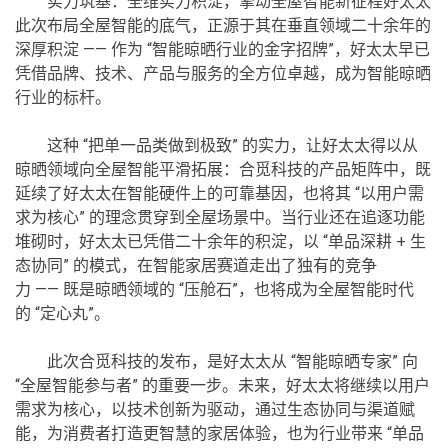
实力筑基：全维实力积淀，擎动全屋智能新征程好太太
此次布局全屋智能的底气，正源于其在垂直领域二十余年的
深厚积淀 —— 作为 “智能晾晒行业的金字招牌”，好太太早已
凭借品牌、技术、产品与服务的全方位卓越，成为智能晾晒
行业的标杆。
这种 “把单一品类做到极致” 的实力，让好太太得以从
晾晒领域向全屋智能平滑拓展：合觅科技的产品矩阵中，既
延续了好太太在智能硬件上的可靠基因，也将其 “以用户需
求为核心” 的理念贯穿到全屋场景中。当行业还在追逐功能
堆砌时，好太太已凭借二十余年的积淀，以 “单品深耕 + 生
态协同” 的模式，在智能家居赛道走出了独有的竞争
力 —— 既是晾晒领域的 “压舱石”，也将成为全屋智能时代
的 “定心丸”。
此次合觅科技的发布，是好太太从 “智能晾晒专家” 向
“全屋智能参与者” 的重要一步。未来，好太太将继续以用户
需求为核心，以技术创新为驱动，通过生态协同与渠道赋
能，为消费者打造更智慧的家居体验，也为行业带来 “单品