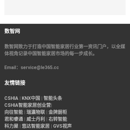
数智网
数智网致力于打造中国智能家居行业第一资讯门户，以全媒
体视角记录中国智能家居市场的每一步成长。
Email：service@le365.cc
友情链接
CSHIA
|
KNX中国
|
智能头条
CSHIA智能家居
创业营
|
向往智能
|
瑞瀛物联
|
金牌厨柜
君和睿通
|
威士丹利
|
右转智能
科力屋
|
悠达智能家居
|
GVS视声