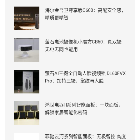
海尔金吾卫尊享版C600：高配安全感，
精质更精智
萤石电池摄像机小魔方CB60：真双摄
无电无网也能用
萤石AI三摄全自动人脸视频锁 DL60FVX
Pro：加持三摄、掌纹与人脸
鸿世电器H系列智能面板：一块面板，
解锁家居智能化密码
菲驰云河系列智能面板：无极智控 高度