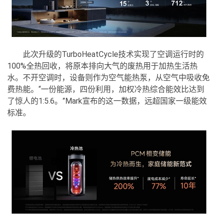
此次升级的TurboHeatCycle技术实现了空调运行时的
100%全热回收，将原本排向大气的废热用于加热生活热
水。不开空调时，设备则作为空气能热泵，从空气中吸收免
费热能。“一份能源，四份利用，加权冷热综合能效比达到
了惊人的1:5.6。”Mark宣布的这一数据，远超国家一级能效
标准。