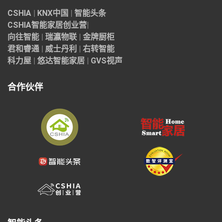
CSHIA
|
KNX中国
|
智能头条
CSHIA智能家居
创业营
|
向往智能
|
瑞瀛物联
|
金牌厨柜
君和睿通
|
威士丹利
|
右转智能
科力屋
|
悠达智能家居
|
GVS视声
合作伙伴