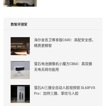
数智评测室
海尔金吾卫尊享版C600：高配安全感，
精质更精智
萤石电池摄像机小魔方CB60：真双摄
无电无网也能用
萤石AI三摄全自动人脸视频锁 DL60FVX
Pro：加持三摄、掌纹与人脸