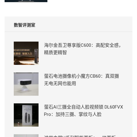
数智评测室
海尔金吾卫尊享版C600：高配安全感，
精质更精智
萤石电池摄像机小魔方CB60：真双摄
无电无网也能用
萤石AI三摄全自动人脸视频锁 DL60FVX
Pro：加持三摄、掌纹与人脸