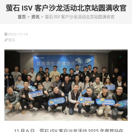
Skip
萤石 ISV 客户沙龙活动北京站圆满收官
to
content
首页
>
资讯
>
萤石 ISV 客户沙龙活动北京站圆满收官
(Press
enter)
2025/11/10
萤石
11 月 6 日，萤石 ISV 客户沙龙活动 2025 年度首站在