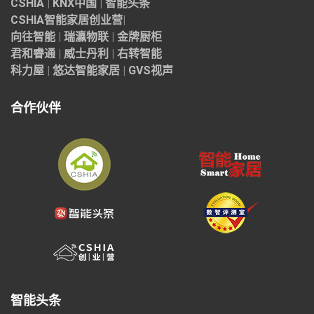
CSHIA
|
KNX中国
|
智能头条
CSHIA智能家居
创业营
|
向往智能
|
瑞瀛物联
|
金牌厨柜
君和睿通
|
威士丹利
|
右转智能
科力屋
|
悠达智能家居
|
GVS视声
合作伙伴
智能头条