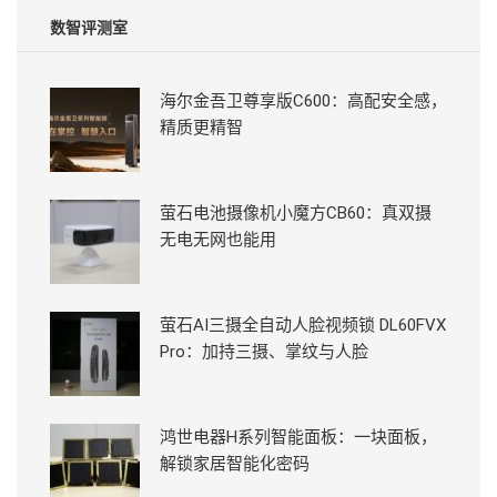
数智评测室
海尔金吾卫尊享版C600：高配安全感，
精质更精智
萤石电池摄像机小魔方CB60：真双摄
无电无网也能用
萤石AI三摄全自动人脸视频锁 DL60FVX
Pro：加持三摄、掌纹与人脸
鸿世电器H系列智能面板：一块面板，
解锁家居智能化密码