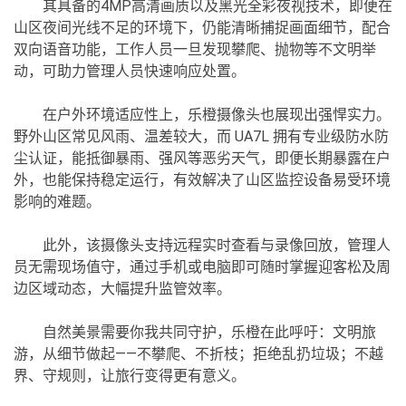
其具备的4MP高清画质以及黑光全彩夜视技术，即便在
山区夜间光线不足的环境下，仍能清晰捕捉画面细节，配合
双向语音功能，工作人员一旦发现攀爬、抛物等不文明举
动，可助力管理人员快速响应处置。
在户外环境适应性上，乐橙摄像头也展现出强悍实力。
野外山区常见风雨、温差较大，而 UA7L 拥有专业级防水防
尘认证，能抵御暴雨、强风等恶劣天气，即便长期暴露在户
外，也能保持稳定运行，有效解决了山区监控设备易受环境
影响的难题。
此外，该摄像头支持远程实时查看与录像回放，管理人
员无需现场值守，通过手机或电脑即可随时掌握迎客松及周
边区域动态，大幅提升监管效率。
自然美景需要你我共同守护，乐橙在此呼吁：文明旅
游，从细节做起——不攀爬、不折枝；拒绝乱扔垃圾；不越
界、守规则，让旅行变得更有意义。