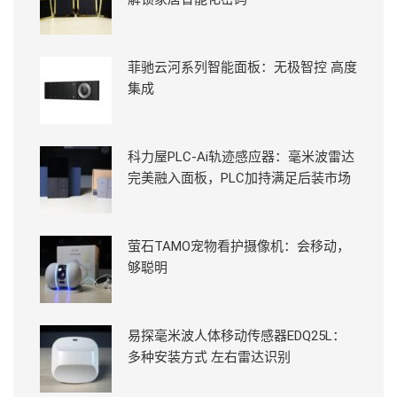
菲驰云河系列智能面板：无极智控 高度
集成
科力屋PLC-Ai轨迹感应器：毫米波雷达
完美融入面板，PLC加持满足后装市场
萤石TAMO宠物看护摄像机：会移动，
够聪明
易探毫米波人体移动传感器EDQ25L：
多种安装方式 左右雷达识别