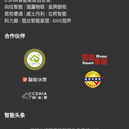
CSHIA智能家居
创业营
|
向往智能
|
瑞瀛物联
|
金牌厨柜
君和睿通
|
威士丹利
|
右转智能
科力屋
|
悠达智能家居
|
GVS视声
合作伙伴
智能头条