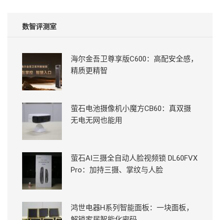
数智评测室
海尔金吾卫尊享版C600：高配安全感，
精质更精智
萤石电池摄像机小魔方CB60：真双摄
无电无网也能用
萤石AI三摄全自动人脸视频锁 DL60FVX
Pro：加持三摄、掌纹与人脸
鸿世电器H系列智能面板：一块面板，
解锁家居智能化密码