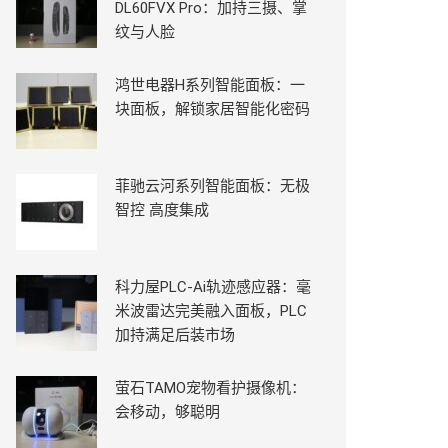
DL60FVX Pro：加持三摄、掌
纹与人脸
鸿世电器H系列智能面板：一
块面板，解锁家居智能化密码
菲驰云河系列智能面板：无极
智控 高度集成
科力屋PLC-Ai轨迹感应器：毫
米波雷达完美融入面板，PLC
加持满足后装市场
萤石TAMO宠物看护摄像机：
会移动，够聪明