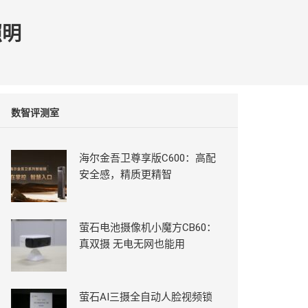
照明
数智评测室
海尔金吾卫尊享版C600：高配
安全感，精质更精智
萤石电池摄像机小魔方CB60：
真双摄 无电无网也能用
萤石AI三摄全自动人脸视频锁