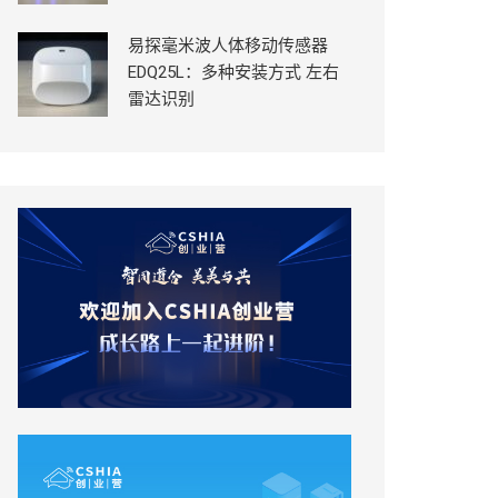
易探毫米波人体移动传感器
EDQ25L：多种安装方式 左右
雷达识别