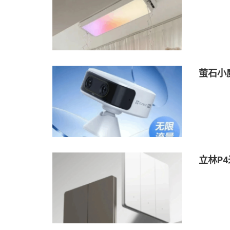
萤石小
立林P