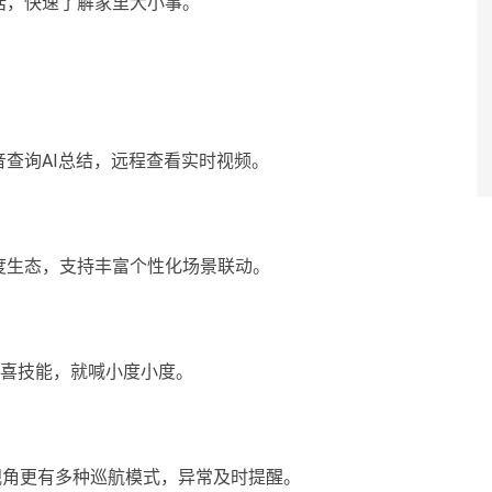
话，快速了解家里大小事。
。
查询AI总结，远程查看实时视频。
度生态，支持丰富个性化场景联动。
惊喜技能，就喊小度小度。
0°视角更有多种巡航模式，异常及时提醒。