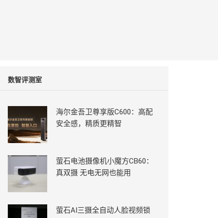
数智评测室
海尔金吾卫尊享版C600：高配
安全感，精质更精智
萤石电池摄像机小魔方CB60：
真双摄 无电无网也能用
萤石AI三摄全自动人脸视频锁