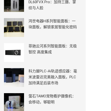
DL60FVX Pro：加持三摄、掌
纹与人脸
鸿世电器H系列智能面板：一
块面板，解锁家居智能化密码
菲驰云河系列智能面板：无极
智控 高度集成
科力屋PLC-Ai轨迹感应器：毫
米波雷达完美融入面板，PLC
加持满足后装市场
萤石TAMO宠物看护摄像机：
会移动，够聪明