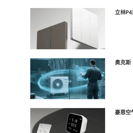
立林P
奥克斯
豪恩空