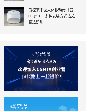
易探毫米波人体移动传感器
EDQ25L：多种安装方式 左右
雷达识别