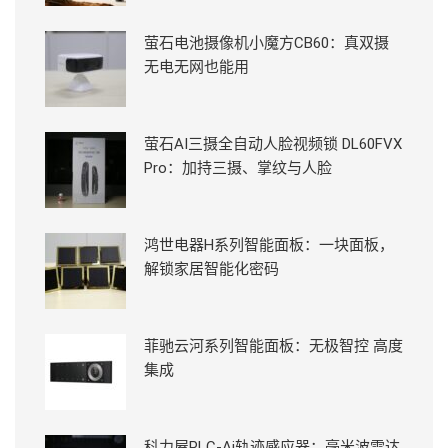
萤石电池摄像机小魔方CB60：真双摄
无电无网也能用
萤石AI三摄全自动人脸视频锁 DL60FVX
Pro：加持三摄、掌纹与人脸
鸿世电器H系列智能面板：一块面板，
解锁家居智能化密码
菲驰云河系列智能面板：无极智控 高度
集成
科力屋PLC-Ai轨迹感应器：毫米波雷达