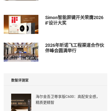
Simon智能屏键开关荣膺2026
iF设计大奖
2026年昕诺飞工程渠道合作伙
伴峰会圆满举行
数智评测室
海尔金吾卫尊享版C600：高配安全感，
精质更精智