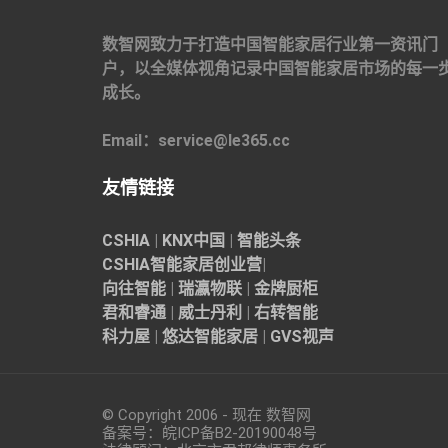
数智网致力于打造中国智能家居行业第一资讯门
户，以全媒体视角记录中国智能家居市场的每一
成长。
Email：service@le365.cc
友情链接
CSHIA
|
KNX中国
|
智能头条
CSHIA智能家居
创业营
|
向往智能
|
瑞瀛物联
|
金牌厨柜
君和睿通
|
威士丹利
|
右转智能
科力屋
|
悠达智能家居
|
GVS视声
© Copyright 2006 - 现在 数智网
备案号：
皖ICP备B2-20190048
号