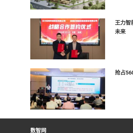
王力智
未来
抢占5
数智网