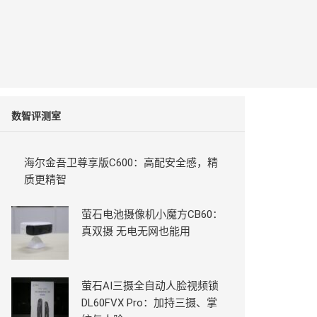
数智评测室
海尔金吾卫尊享版C600：高配安全感，精
质更精智
萤石电池摄像机小魔方CB60：
真双摄 无电无网也能用
萤石AI三摄全自动人脸视频锁
DL60FVX Pro：加持三摄、掌