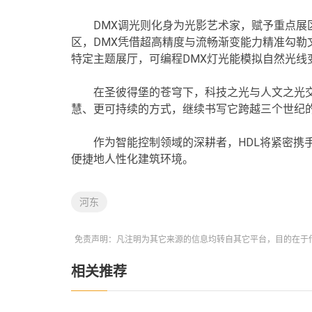
DMX调光则化身为光影艺术家，赋予重点
区，DMX凭借超高精度与流畅渐变能力精准勾勒
特定主题展厅，可编程DMX灯光能模拟自然光线
在圣彼得堡的苍穹下，科技之光与人文之光交
慧、更可持续的方式，继续书写它跨越三个世纪
作为智能控制领域的深耕者，HDL将紧密携
便捷地人性化建筑环境。
河东
免责声明：凡注明为其它来源的信息均转自其它平台，目的在于
相关推荐