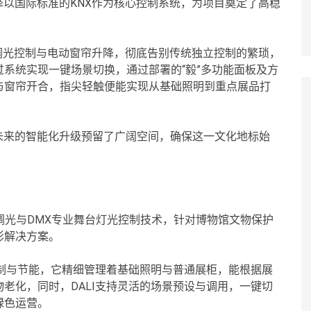
择以国际标准的KNX作为核心控制系统，为项目奠定了高稳
、调光控制与电动窗帘升降，彻底告别传统独立控制的繁琐，
系统实现一键场景切换，通过部署的“毅”多功能面板及方
与窗帘开合，指尖轻触便能实现从基础照明到重点展品打
未来的智能化升级预留了广阔空间，确保这一文化地标始
LI调光与DMX专业舞台灯光控制技术，针对博物馆文物保护
影解决方案。
控制与节能，它精细管理着基础照明与普通展柜，能根据展
老化，同时，DALI支持灵活的场景预设与调用，一键切
绿色运营。