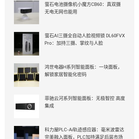
萤石电池摄像机小魔方CB60：真双摄
无电无网也能用
萤石AI三摄全自动人脸视频锁 DL60FVX
Pro：加持三摄、掌纹与人脸
鸿世电器H系列智能面板：一块面板，
解锁家居智能化密码
菲驰云河系列智能面板：无极智控 高度
集成
科力屋PLC-Ai轨迹感应器：毫米波雷达
完美融入面板，PLC加持满足后装市场