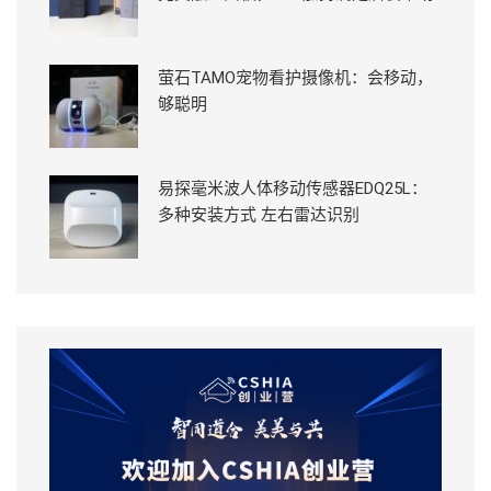
萤石TAMO宠物看护摄像机：会移动，
够聪明
易探毫米波人体移动传感器EDQ25L：
多种安装方式 左右雷达识别