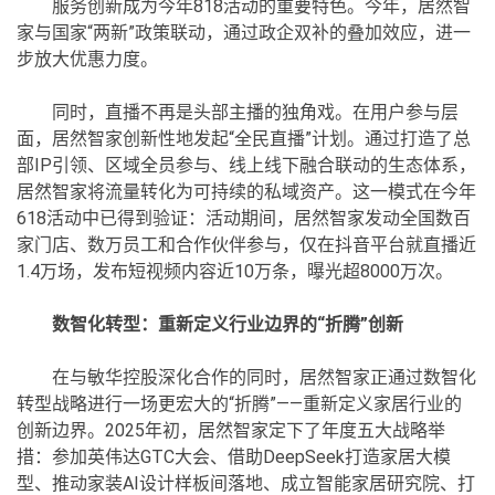
服务创新成为今年818活动的重要特色。今年，居然智
家与国家“两新”政策联动，通过政企双补的叠加效应，进一
步放大优惠力度。
同时，直播不再是头部主播的独角戏。在用户参与层
面，居然智家创新性地发起“全民直播”计划。通过打造了总
部IP引领、区域全员参与、线上线下融合联动的生态体系，
居然智家将流量转化为可持续的私域资产。这一模式在今年
618活动中已得到验证：活动期间，居然智家发动全国数百
家门店、数万员工和合作伙伴参与，仅在抖音平台就直播近
1.4万场，发布短视频内容近10万条，曝光超8000万次。
数智化转型：重新定义行业边界的“折腾”创新
在与敏华控股深化合作的同时，居然智家正通过数智化
转型战略进行一场更宏大的“折腾”——重新定义家居行业的
创新边界。2025年初，居然智家定下了年度五大战略举
措：参加英伟达GTC大会、借助DeepSeek打造家居大模
型、推动家装AI设计样板间落地、成立智能家居研究院、打