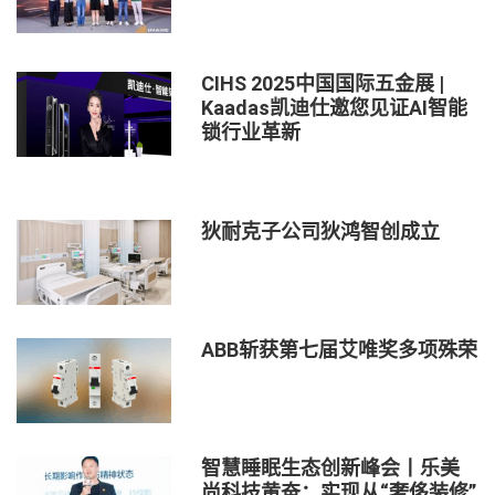
CIHS 2025中国国际五金展 |
Kaadas凯迪仕邀您见证AI智能
锁行业革新
狄耐克子公司狄鸿智创成立
ABB斩获第七届艾唯奖多项殊荣
智慧睡眠生态创新峰会丨乐美
尚科技黄奋：实现从“奢侈装修”