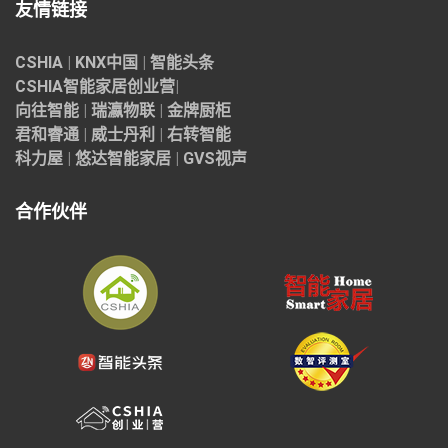
友情链接
CSHIA
|
KNX中国
|
智能头条
CSHIA智能家居
创业营
|
向往智能
|
瑞瀛物联
|
金牌厨柜
君和睿通
|
威士丹利
|
右转智能
科力屋
|
悠达智能家居
|
GVS视声
合作伙伴