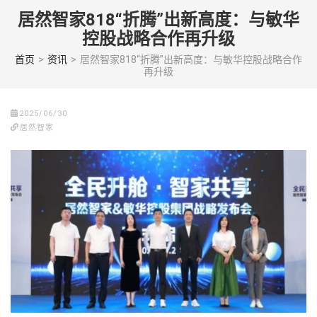
Skip
居然智家818“折腾”出新高度：与敏华
to
控股战略合作再升级
content
(Press
首页
>
资讯
>
居然智家818“折腾”出新高度：与敏华控股战略合作
再升级
enter)
2025/06/30
居然智家