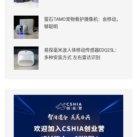
萤石TAMO宠物看护摄像机：会移动，
够聪明
易探毫米波人体移动传感器EDQ25L：
多种安装方式 左右雷达识别