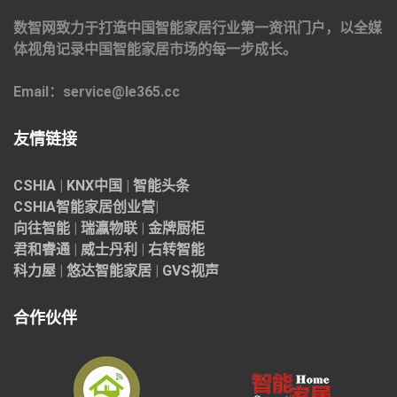
数智网致力于打造中国智能家居行业第一资讯门户，以全媒
体视角记录中国智能家居市场的每一步成长。
Email：service@le365.cc
友情链接
CSHIA
|
KNX中国
|
智能头条
CSHIA智能家居
创业营
|
向往智能
|
瑞瀛物联
|
金牌厨柜
君和睿通
|
威士丹利
|
右转智能
科力屋
|
悠达智能家居
|
GVS视声
合作伙伴