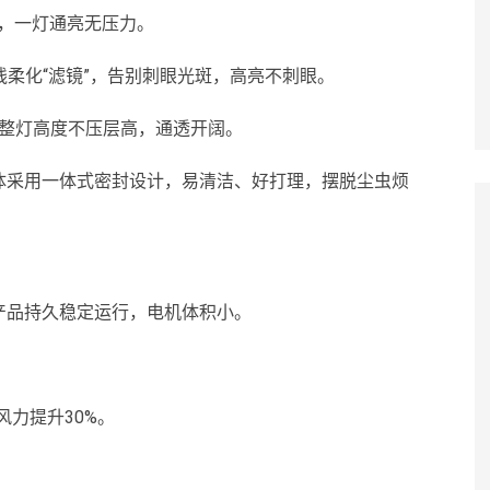
空间，一灯通亮无压力。
光线柔化“滤镜”，告别刺眼光斑，高亮不刺眼。
间，整灯高度不压层高，通透开阔。
体采用一体式密封设计，易清洁、好打理，摆脱尘虫烦
产品持久稳定运行，电机体积小。
，风力提升30%。