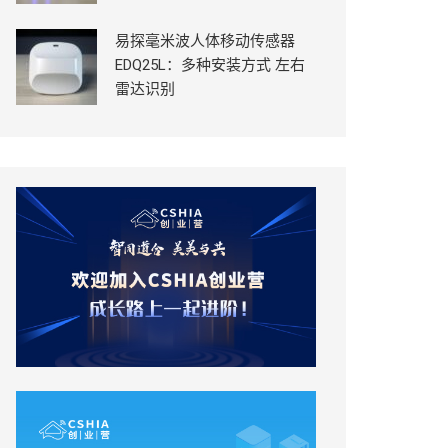
易探毫米波人体移动传感器
EDQ25L：多种安装方式 左右
雷达识别