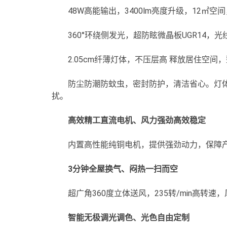
48W高能输出，3400lm亮度升级，12㎡
360°环绕侧发光，超防眩微晶板UGR14，
2.05cm纤薄灯体，不压层高 释放居住空
防尘防潮防蚊虫，密封防护，清洁省心。灯
扰。
高效精工直流电机、风力强劲高效稳定
内置高性能纯铜电机，提供强劲动力，保障
3分钟全屋换气、闷热一扫而空
超广角360度立体送风，235转/min高转速
智能无极调光调色、光色自由定制