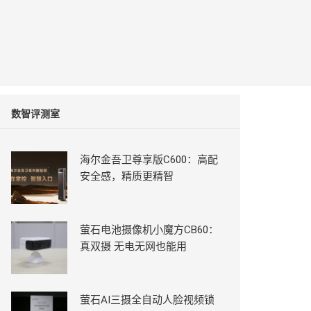
数智评测室
海尔金吾卫尊享版C600：高配
安全感，精质更精智
萤石电池摄像机小魔方CB60：
真双摄 无电无网也能用
萤石AI三摄全自动人脸视频锁