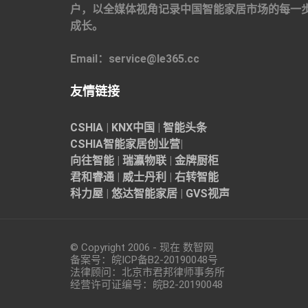
户，以全媒体视角记录中国智能家居市场的每一
成长。
Email：service@le365.cc
友情链接
CSHIA
|
KNX中国
|
智能头条
CSHIA智能家居
创业营
|
向往智能
|
瑞瀛物联
|
金牌厨柜
君和睿通
|
威士丹利
|
右转智能
科力屋
|
悠达智能家居
|
GVS视声
© Copyright 2006 - 现在 数智网
备案号：
皖ICP备B2-20190048
号
法律顾问：北京市君邦律师事务所
经营许可证编号：皖B2-20190048