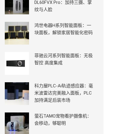
DL60FVX Pro：加持三摄、掌
纹与人脸
鸿世电器H系列智能面板：一
块面板，解锁家居智能化密码
菲驰云河系列智能面板：无极
智控 高度集成
科力屋PLC-Ai轨迹感应器：毫
米波雷达完美融入面板，PLC
加持满足后装市场
萤石TAMO宠物看护摄像机：
会移动，够聪明