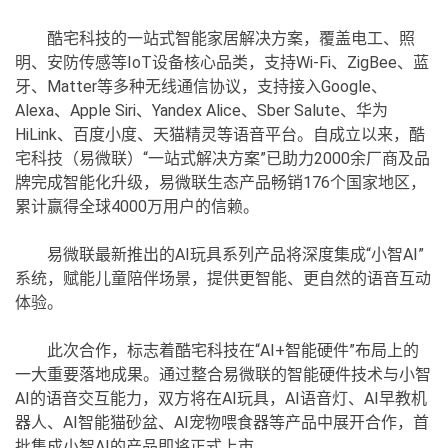
酷宅科技的一站式智能家居解决方案，覆盖电工、照
明、安防传感等IoT设备核心品类，支持Wi-Fi、ZigBee、蓝
牙、Matter等多种无线通信协议，支持接入Google、
Alexa、Apple Siri、Yandex Alice、Sber Salute、华为
HiLink、百度小度、天猫精灵等语音平台。自成立以来，酷
宅科技（易微联）“一站式解决方案”已助力2000余厂商及品
牌完成智能化升级，易微联生态产品畅销176个国家地区，
累计赢得全球4000万用户的信赖。
易微联最新推出的AI玩具系列产品将深度集成“小智AI”
系统，赋能儿童陪伴场景，提供更智能、更自然的语音互动
体验。
此次合作，标志着酷宅科技在“AI+智能硬件”布局上的
一大重要落地成果。通过整合易微联的智能硬件技术与小智
AI的语音交互能力，双方将在AI玩具，AI语音灯、AI早教机
器人、AI智能猫砂盆、AI宠物喂食器等产品中展开合作，首
批集成小智AI的产品即将正式上市。