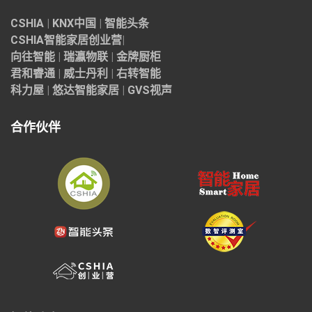
CSHIA
|
KNX中国
|
智能头条
CSHIA智能家居
创业营
|
向往智能
|
瑞瀛物联
|
金牌厨柜
君和睿通
|
威士丹利
|
右转智能
科力屋
|
悠达智能家居
|
GVS视声
合作伙伴