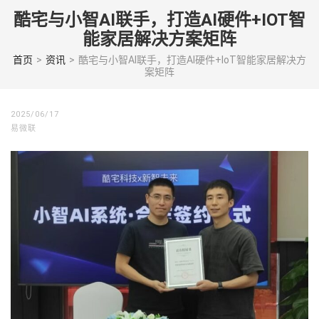
Skip
酷宅与小智AI联手，打造AI硬件+IOT智
to
能家居解决方案矩阵
content
(Press
首页
>
资讯
>
酷宅与小智AI联手，打造AI硬件+IoT智能家居解决方
案矩阵
enter)
2025/06/17
易微联