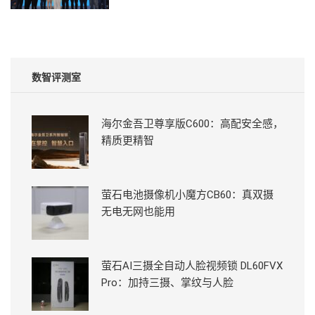
数智评测室
海尔金吾卫尊享版C600：高配安全感，
精质更精智
萤石电池摄像机小魔方CB60：真双摄
无电无网也能用
萤石AI三摄全自动人脸视频锁 DL60FVX
Pro：加持三摄、掌纹与人脸