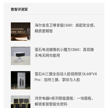
数智评测室
海尔金吾卫尊享版C600：高配安全感，
精质更精智
萤石电池摄像机小魔方CB60：真双摄
无电无网也能用
萤石AI三摄全自动人脸视频锁 DL60FVX
Pro：加持三摄、掌纹与人脸
鸿世电器H系列智能面板：一块面板，
解锁家居智能化密码