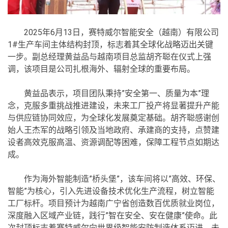
2025年6月13日，赛特威尔智能安全（越南）有限公司
1#生产车间主体结构封顶，标志着其全球化战略迈出关键
一步。副总经理黄益品与越南项目总监胡齐聪在仪式上强
调，该项目是公司扎根海外、辐射全球的重要布局。
黄益品表示，项目团队秉持”安全第一、质量为本”理
念，克服多重挑战推进建设，未来工厂投产将显著提升产能
与供应链协同效应，为全球化发展奠定基础。胡齐聪感谢创
始人王杰军的战略引领及当地政府、承建商的支持，点赞建
设者高效克服高温、资源调配等困难，保障工程节点如期达
成。
作为海外智能制造”桥头堡”，该车间将以”高效、环保、
智能”为核心，引入先进设备技术优化生产流程，树立智能
工厂标杆。项目预计为越南广宁省创造数百优质就业岗位，
深度融入区域产业链，践行”智在安全、安在健康”使命。此
次封顶标志着赛特威尔向世界级智能安防制造体系迈进，未