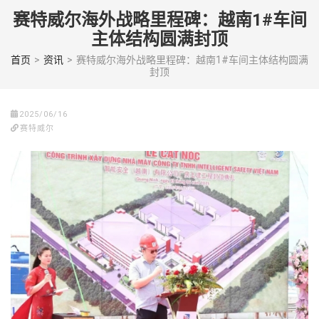
Skip
赛特威尔海外战略里程碑：越南1#车间
to
主体结构圆满封顶
content
(Press
首页
>
资讯
>
赛特威尔海外战略里程碑：越南1#车间主体结构圆满
封顶
enter)
2025/06/16
赛特威尔