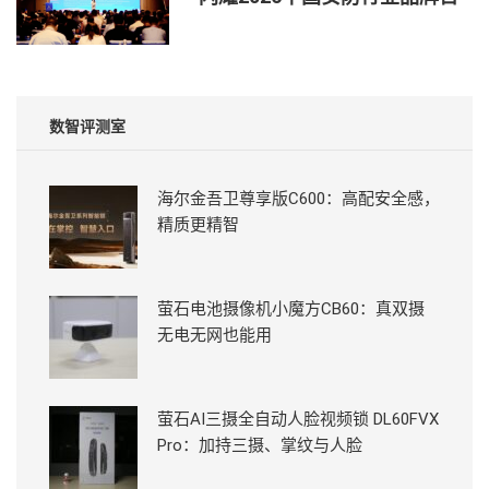
数智评测室
海尔金吾卫尊享版C600：高配安全感，
精质更精智
萤石电池摄像机小魔方CB60：真双摄
无电无网也能用
萤石AI三摄全自动人脸视频锁 DL60FVX
Pro：加持三摄、掌纹与人脸