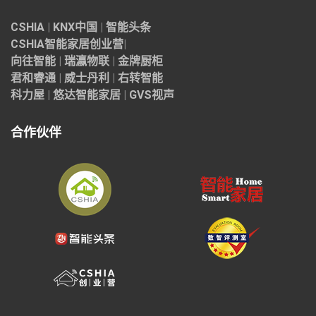
CSHIA
|
KNX中国
|
智能头条
CSHIA智能家居
创业营
|
向往智能
|
瑞瀛物联
|
金牌厨柜
君和睿通
|
威士丹利
|
右转智能
科力屋
|
悠达智能家居
|
GVS视声
合作伙伴