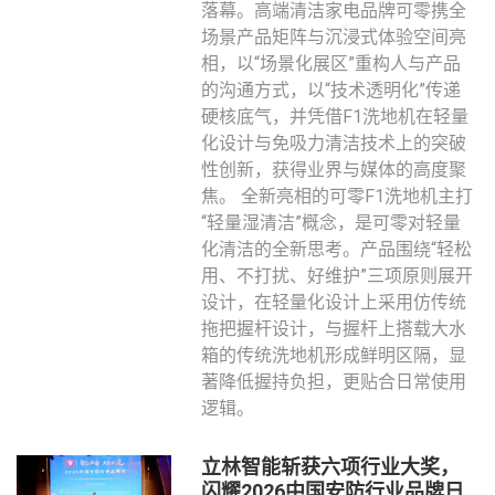
落幕。高端清洁家电品牌可零携全
场景产品矩阵与沉浸式体验空间亮
相，以“场景化展区”重构人与产品
的沟通方式，以“技术透明化”传递
硬核底气，并凭借F1洗地机在轻量
化设计与免吸力清洁技术上的突破
性创新，获得业界与媒体的高度聚
焦。 全新亮相的可零F1洗地机主打
“轻量湿清洁”概念，是可零对轻量
化清洁的全新思考。产品围绕“轻松
用、不打扰、好维护”三项原则展开
设计，在轻量化设计上采用仿传统
拖把握杆设计，与握杆上搭载大水
箱的传统洗地机形成鲜明区隔，显
著降低握持负担，更贴合日常使用
逻辑。
立林智能斩获六项行业大奖，
闪耀2026中国安防行业品牌日