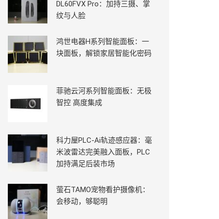
DL60FVX Pro：加持三摄、掌
纹与人脸
鸿世电器H系列智能面板：一
块面板，解锁家居智能化密码
菲驰云河系列智能面板：无极
智控 高度集成
科力屋PLC-Ai轨迹感应器：毫
米波雷达完美融入面板，PLC
加持满足后装市场
萤石TAMO宠物看护摄像机：
会移动，够聪明