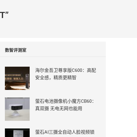
T”
数智评测室
海尔金吾卫尊享版C600：高配
安全感，精质更精智
萤石电池摄像机小魔方CB60：
真双摄 无电无网也能用
萤石AI三摄全自动人脸视频锁