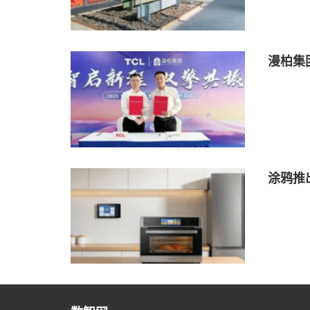
漫柏集
涂鸦推