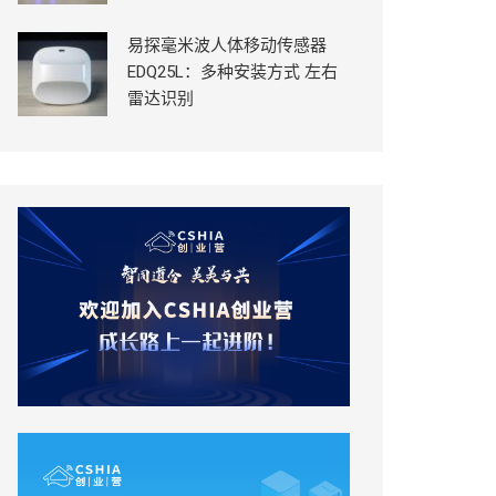
易探毫米波人体移动传感器
EDQ25L：多种安装方式 左右
雷达识别