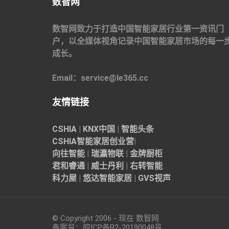
数智网
数智网致力于打造中国智能家居行业第一资讯门
户，以全媒体视角记录中国智能家居市场的每一
成长。
Email：service@le365.cc
友情链接
CSHIA
|
KNX中国
|
智能头条
CSHIA智能家居
创业营
|
向往智能
|
瑞瀛物联
|
金牌厨柜
君和睿通
|
威士丹利
|
右转智能
科力屋
|
悠达智能家居
|
GVS视声
© Copyright 2006 - 现在 数智网
备案号：
皖ICP备B2-20190048
号