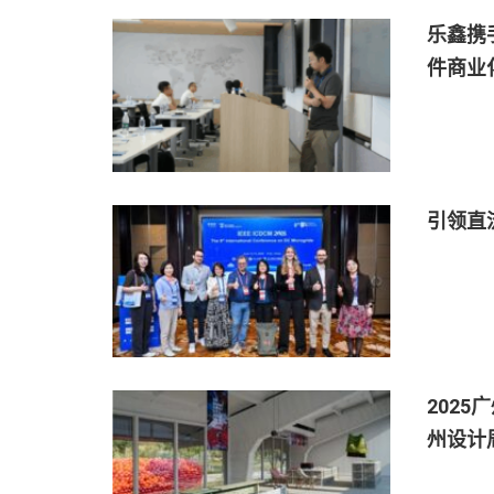
乐鑫携
件商业
引领直
202
州设计